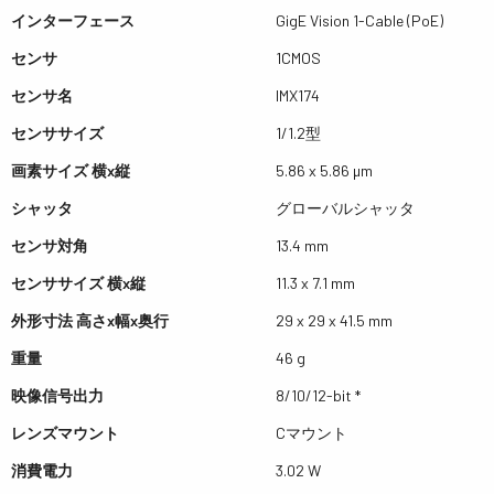
インターフェース
GigE Vision 1-Cable (PoE)
センサ
1CMOS
センサ名
IMX174
センササイズ
1/1.2型
画素サイズ 横x縦
5.86 x 5.86 µm
シャッタ
グローバルシャッタ
センサ対角
13.4 mm
センササイズ 横x縦
11.3 x 7.1 mm
外形寸法 高さx幅x奥行
29 x 29 x 41.5 mm
重量
46 g
映像信号出力
8/10/12-bit *
レンズマウント
Cマウント
消費電力
3.02 W