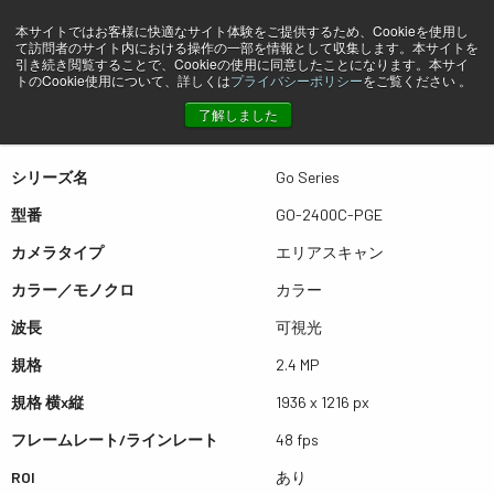
本サイトではお客様に快適なサイト体験をご提供するため、Cookieを使用し
て訪問者のサイト内における操作の一部を情報として収集します。本サイトを
プレビュー GO-2400C-PGE
引き続き閲覧することで、Cookieの使用に同意したことになります。本サイ
トのCookie使用について、詳しくは
プライバシーポリシー
をご覧ください 。
了解しました
表は左右にスワイプできます
シリーズ名
Go Series
型番
GO-2400C-PGE
カメラタイプ
エリアスキャン
カラー／モノクロ
カラー
波長
可視光
規格
2.4 MP
規格 横x縦
1936 x 1216 px
フレームレート/ラインレート
48 fps
ROI
あり