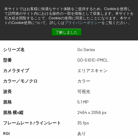
本サイトではお客様に快適なサイト体験をご提供するため、Cookieを使用し
て訪問者のサイト内における操作の一部を情報として収集します。本サイトを
プレビュー GO-5101C-PMCL
引き続き閲覧することで、Cookieの使用に同意したことになります。本サイ
トのCookie使用について、詳しくは
プライバシーポリシー
をご覧ください 。
了解しました
表は左右にスワイプできます
シリーズ名
Go Series
型番
GO-5101C-PMCL
カメラタイプ
エリアスキャン
カラー／モノクロ
カラー
波長
可視光
規格
5.1 MP
規格 横x縦
2464 x 2056 px
フレームレート/ラインレート
35 fps
ROI
あり