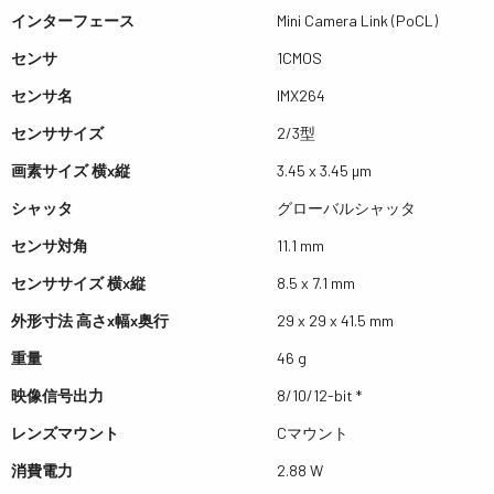
インターフェース
Mini Camera Link (PoCL)
センサ
1CMOS
センサ名
IMX264
センササイズ
2/3型
画素サイズ 横x縦
3.45 x 3.45 µm
シャッタ
グローバルシャッタ
センサ対角
11.1 mm
センササイズ 横x縦
8.5 x 7.1 mm
外形寸法 高さx幅x奥行
29 x 29 x 41.5 mm
重量
46 g
映像信号出力
8/10/12-bit *
レンズマウント
Cマウント
消費電力
2.88 W