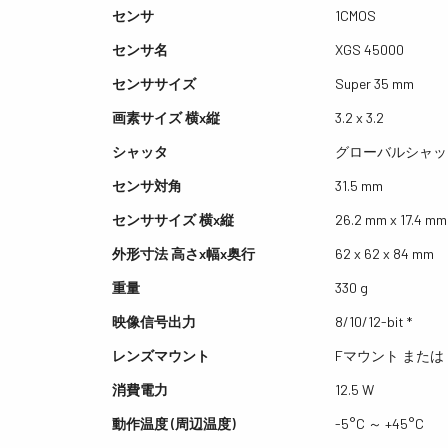
センサ
1CMOS
センサ名
XGS 45000
センササイズ
Super 35 mm
画素サイズ 横x縦
3.2 x 3.2
シャッタ
グローバルシャッ
センサ対角
31.5 mm
センササイズ 横x縦
26.2 mm x 17.4 mm
外形寸法 高さx幅x奥行
62 x 62 x 84 mm
重量
330 g
映像信号出力
8/10/12-bit *
レンズマウント
Fマウント または 
消費電力
12.5 W
動作温度 (周辺温度)
-5°C ～ +45°C