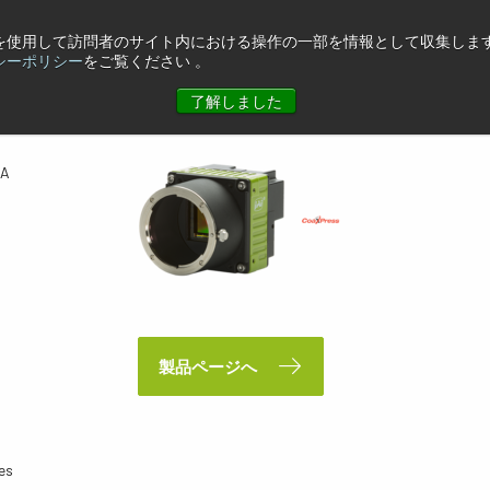
eを使用して訪問者のサイト内における操作の一部を情報として収集します
XP4A
シーポリシー
をご覧ください 。
了解しました
4A
製品ページへ
es