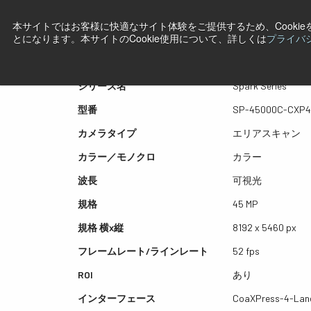
本サイトではお客様に快適なサイト体験をご提供するため、Cooki
プレビュー SP-45000C-C
とになります。本サイトのCookie使用について、詳しくは
プライバ
シリーズ名
Spark Series
型番
SP-45000C-CXP
カメラタイプ
エリアスキャン
カラー／モノクロ
カラー
波長
可視光
規格
45 MP
規格 横x縦
8192 x 5460 px
フレームレート/ラインレート
52 fps
ROI
あり
インターフェース
CoaXPress-4-Lan