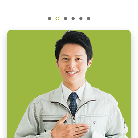
CAD file - GOX-USB Series
IMX264
電源周波数： 50/60Hz
動作温度：-10～+50℃
センササイズ
動作湿度：20％～85％（但し結露なきこと）
2/3型
外形寸法：43(W) ｘ 30(H) ｘ 112（D)mm （突起部除く）
画素サイズ 横x縦
質量：285g/277g ケーブル長：2.0m
3.45 x 3.45 µm
出力コネクタB / F（型番）
シャッタ
B ( VA-055 B )：12pin仕様
グローバルシャッタ
F ( VA-055 F )：6pin仕様
センサ対角
11 mm
MP-43 三脚マウント
センササイズ 横x縦
8.5 x 7.1 mm
三脚マウント プレート MP-43はGoシリーズに対応しています。
外形寸法 高さx幅x奥行
固定用 M3スクリューネジ付属
29 x 29 x 41.5 mm
Download 2D CAD drawing
.
重量
65 g