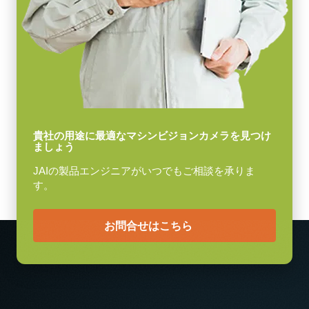
USB-3 Visionケーブル
映像信号出力
8/10/12-bit *
USB-3Visionケーブル (Power over USB対応)
レンズマウント
(LKK-U3-AM-Micro B-S-DM)
Cマウント
消費電力
ケーブル長：3m
4.3 W
メモ：本製品はカメラと同時注文の場合のみご購入いただけま
動作温度 (周辺温度)
貴社の用途に最適なマシンビジョンカメラを見つけ
ましょう
-5°C ～ +45°C
す。単品でのご注文はできません。
JAIの製品エンジニアがいつでもご相談を承りま
Download datasheet
す。
お問合せはこちら