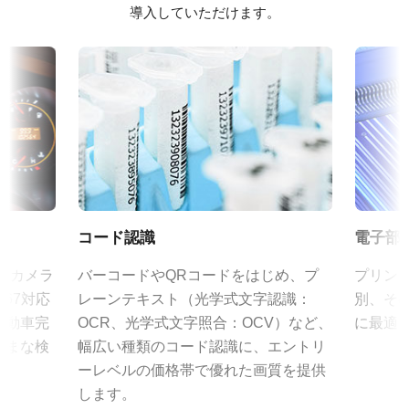
モノクロ
75mm までの固定焦点レンズを取り揃えています。
導入していただけます。
C マウントを採用し、フォーカスとアイリスにはロックネジを備
eBUS SDK for JAI (32 bit)
波長
えており、工場環境における信頼性の高い運用を可能にします。
可視光 + 近赤外 (NIR)
eBUS SDK for JAI (64 bit)
規格
特定のカメラモデルに対応するレンズについては、
レンズカタロ
5 MP
証明書類
グ
をダウンロードしてご覧ください。
規格 横x縦
RoHS Declaration - GOX-5103M-USB
2448 x 2048 px
JAIカメラ専用 ACアダプタ VA-
フレームレート/ラインレート
CE Certificate - GOX-5103M-USB
055シリーズ
35 fps
コード認識
電子部
ROI
その他
JAIカメラ専用 ACアダプタ VA-055シリーズ
あり
ズのカメラ
バーコードやQRコードをはじめ、プ
プリン
*出力コネクタの形状によって型番が変わります。
Brochure - Go-X Series
67対応
レーンテキスト（光学式文字認識：
別、そ
インターフェース
ご注文の際にはBもしくはFをご指定ください。
自動車完
OCR、光学式文字照合：OCV）など、
に最適
USB3 Vision (PoUSB)
Frame Rate Calculator - GOX-5103-USB
ざまな検
幅広い種類のコード認識に、エントリ
センサ
定格出力電圧：DC+12V
ーレベルの価格帯で優れた画質を提供
1CMOS
eBUS Player ユーザーガイド
定格出力電流：3A
します。
入力電源電圧：AC100V-240V (1次側ケーブルは100V専用)
センサ名