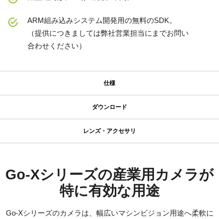
ARM組み込みシステム開発用の無料のSDK。
（提供につきましては弊社営業担当にまでお問い
合わせください）
仕様
仕様
ダウンロード
ダウンロード
シリーズ名
レンズ・アクセサリ
Go-X Series
コンパクト C マウントレンズ
マニュアル＆データシート
型番
GOX-5103M-USB
データシート - GOX-5103-USB
Go-Xシリーズの産業用カメラが
JAI のコンパクト C マウントレンズは、JAI のマシンビジョンカメ
カメラタイプ
ラに搭載された最先端センサと組み合わせることで、優れた性能
特に有効な用途
マニュアル - GOX-5103-USB
エリアスキャン
とコストパフォーマンスを両立するよう設計されています。
カラー／モノクロ
ラインアップは、センサフォーマットに応じて 4mm から
Go-Xシリーズのカメラは、幅広いマシンビジョン用途へ柔軟に
ソフトウェア