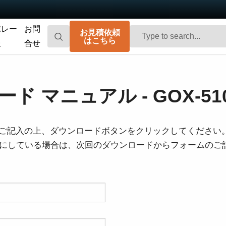
ポレー
お問
お見積依頼
はこちら
報
合せ
Go-X Series
Go Series
高性能、ハイコストパフォーマンス。次
コンパクトで高速。先進のセンサ技術を
ド マニュアル - GOX-510
世代のマシンビジョンシステム向け
搭載した汎用エリアスキャンカメラで
CMOSエリアスキャンカメラです。
す。
Spark Series
Fusion Series
ご記入の上、ダウンロードボタンをクリックしてください
高解像度、高フレームレート、高画質を
特殊用途向けに最適化された、マルチセ
を有効にしている場合は、次回のダウンロードからフォームの
実現する高性能エリアスキャンカメラで
ンサ搭載のマルチスペクトル型エリアス
す。
キャンカメラです。
Fusion Flex-Eye
Apex Series
2つまたは3つのセンサを備えたマルチス
従来のベイヤー式カメラを凌駕する優れ
ペクトルカメラ（可視光および近赤外
た色再現性を誇る3CMOSプリズム分光式
光）をカスタマイズいたします
カラーエリアスキャンカメラです。