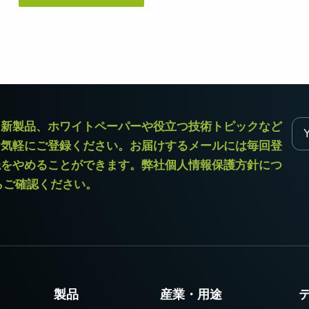
デュアルセンサ - カラー＋NIR
3センサ - RGB (プリズム分光
(プリズム分光式)
式)
一軸の入射光を分光し、可視画像と近赤
従来のベイヤー式カメラを引き離す、優
外領域（NIR）の画像を同時に撮像できる
れた色再現性を誇る3CMOSプリズム分光
プリズム分光式マルチスペクトルカメラ
式カラーエリアスキャンカメラです。
です。
シングルセンサ - モノクロ
トライリニア - カラー
ラ新製品、ホワイトペーパーや役立つ技術トピックなど
高解像度と高速スキャンレートを両立し
優れたカラーラインスキャン性能を備
お気軽にご登録ください。お届けするメールには毎回登
たモノクロCMOSセンサラインスキャン
え、幅広い用途で利用可能なトライリニ
カメラです。 最大解像度8192ピクセル、
アカメラです。プリズム分光式ラインカ
読をやめることができます。弊社個人情報保護方針につ
最大200 kHzのラインレートを実現してい
メラの高度な色再現性までは必要としな
ます。
い用途に。
からご確認ください。
シングルセンサSWIR
デュアルセンサ - SWIR (プリズ
短波長赤外線イメージング向けのシング
ム分光式)
ル InGaAs センサラインスキャンカメラで
短波長赤外光領域（SWIR）に感度を持
す。16,384 階調のグレースケール画像
つ、デュアルセンサ搭載のプリズム分光
で、素材や水分量の違い、内部の欠陥を
式カメラです。SWIR波長域（900～1700
精密に検出します。
nm）でデュアルバンドの撮像が可能で
す。
製品
産業・用途