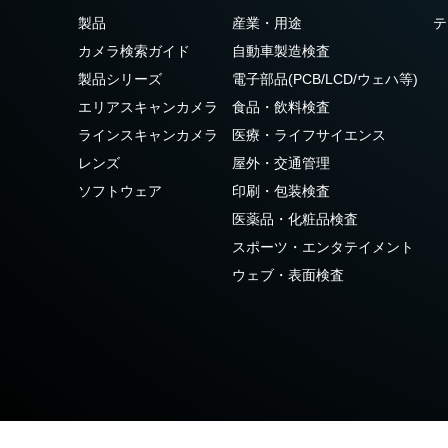
3センサ - RGB (プリズム分光
4センサ - RGB+NIR (プリズム
製品
産業・用途
テ
式)
分光式)
カメラ検索ガイド
自動車製造検査
最新のプリズム技術を搭載し、高性能か
可視と近赤外領域(NIR)を同時に捉え、
つ高コストパフォーマンスを実現した
R/G/Bカラー画像データと近赤外光画像の
製品シリーズ
電子部品(PCB/LCD/ウェハ等)
3CMOS (R/G/B)カラーラインスキャンカ
4つを同時に撮像可能な4センサラインス
エリアスキャンカメラ
食品・飲料検査
メラです。
キャンカメラです。
ラインスキャンカメラ
医療・ライフサイエンス
4センサーR-G-B+SWIR（プリ
レンズ
屋外・交通管理
ズム）
ソフトウェア
印刷・包装検査
可視光域のR-G-B画像と短波長赤外光域
（SWIR）の画像データを同時に取得する
医薬品・化粧品検査
4センサラインスキャンカメラ(Sweep+シ
スポーツ・エンタテイメント
リーズ)
ウェブ・表面検査