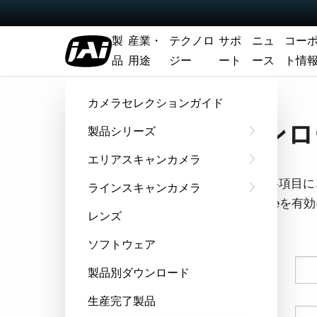
製
産業・
テクノロ
サポ
ニュ
コー
品
用途
ジー
ート
ース
ト情
ホーム
マニュアル - GOX-5103-USB
カメラセレクションガイド
ダウンロー
製品シリーズ
エリアスキャンカメラ
フォームの各項目に
ラインスキャンカメラ
ウザでCookie
レンズ
す。
ソフトウェア
姓
製品別ダウンロード
生産完了製品
名