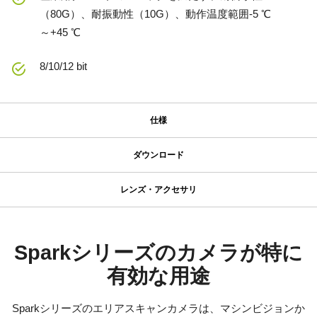
（80G）、耐振動性（10G）、動作温度範囲-5 ℃
～+45 ℃
8/10/12 bit
仕様
仕様
ダウンロード
ダウンロード
シリーズ名
レンズ・アクセサリ
Spark Series
高性能・高解像度レンズシリーズ
マニュアル＆データシート
型番
SP-12401M-USB
データシート - SP-12401-USB
Sparkシリーズのカメラが特に
高解像度カメラには、200 lp/mm以上の解像力を必要とするアプリ
カメラタイプ
ケーションにおいても、鮮明で高コントラストな描写を実現でき
有効な用途
マニュアル - SP-12401-USB
エリアスキャン
る高性能レンズが求められます。
カラー／モノクロ
JAIの高性能・高解像度レンズシリーズは、小さなピクセルサイズ
Sparkシリーズのエリアスキャンカメラは、マシンビジョンか
ソフトウェア