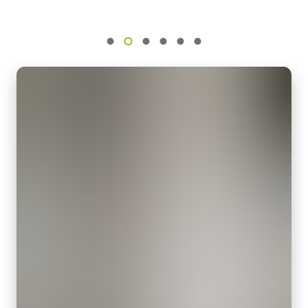
グ
をダウンロードしてご覧ください。
CAD file - SP-12401-USB
IMX304
センササイズ
カメラセレクションガイド（総合カタログ）
JAIカメラ専用 ACアダプタ VA-
1.1 inch
055シリーズ
画素サイズ 横x縦
3.45 x 3.45 µm
JAIカメラ専用 ACアダプタ VA-055シリーズ
シャッタ
*出力コネクタの形状によって型番が変わります。
グローバルシャッタ
ご注文の際にはBもしくはFをご指定ください。
センサ対角
17.6 mm
定格出力電圧：DC+12V
センササイズ 横x縦
定格出力電流：3A
14.2 x 10.4 mm
入力電源電圧：AC100V-240V (1次側ケーブルは100V専用)
外形寸法 高さx幅x奥行
電源周波数： 50/60Hz
44 x 44 x 44 mm
動作温度：-10～+50℃
動作湿度：20％～85％（但し結露なきこと）
重量
外形寸法：43(W) ｘ 30(H) ｘ 112（D)mm （突起部除く）
130 g