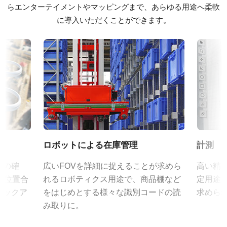
モノクロ
を持つJAIの高解像度カメラ各モデルの性能を最大限に引き出し、
らエンターテイメントやマッピングまで、あらゆる用途へ柔軟
微細なディテールまで確実に描写します。
eBUS SDK for JAI (32 bit)
波長
に導入いただくことができます。
可視光 + 近赤外 (NIR)
eBUS SDK for JAI (64 bit)
特定のカメラモデルに対応するレンズについては、
レンズカタロ
規格
グ
をダウンロードしてご覧ください。
12.4 MP
証明書類
規格 横x縦
コンパクト C マウントレンズ
CE Certificate - SP-12401M-USB
4112 x 3008 px
フレームレート/ラインレート
RoHS Declaration - SP-12401M-USB
JAI のコンパクト C マウントレンズは、JAI のマシンビジョンカメ
23 fps
ラに搭載された最先端センサと組み合わせることで、優れた性能
ROI
その他
とコストパフォーマンスを両立するよう設計されています。
ロボットによる在庫管理
計測
あり
ラインアップは、センサフォーマットに応じて 4mm から
eBUS SDK Installation and Release Notes 6.3.0
グの確
広いFOVを詳細に捉えることが求めら
高い精
インターフェース
75mm までの固定焦点レンズを取り揃えています。
や位置合
れるロボティクス用途で、商品棚など
定用途
USB3 Vision (PoUSB)
C マウントを採用し、フォーカスとアイリスにはロックネジを備
eBUS Player ユーザーガイド
ピックア
をはじめとする様々な識別コードの読
求めら
えており、工場環境における信頼性の高い運用を可能にします。
センサ
み取りに。
1CMOS
Frame Rate Calculator - SP-12401-USB
特定のカメラモデルに対応するレンズについては、
レンズカタロ
センサ名