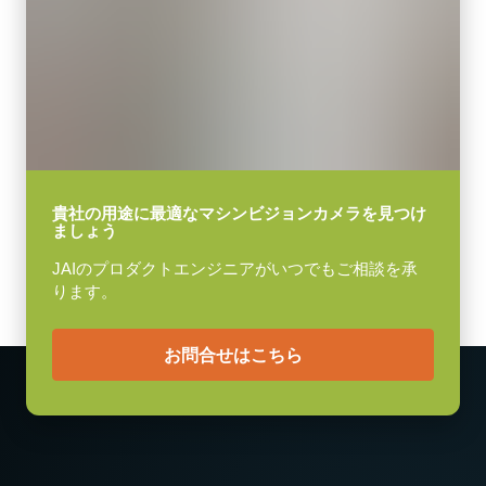
質量：285g/277g ケーブル長：2.0m
映像信号出力
出力コネクタB / F（型番）
8/10/12-bit *
B ( VA-055 B )：12pin仕様
レンズマウント
F ( VA-055 F )：6pin仕様
Cマウント
消費電力
MP-45 三脚マウント
3.7 W
動作温度 (周辺温度)
貴社の用途に最適なマシンビジョンカメラを見つけ
三脚マウント プレート
ましょう
-5°C ～ +45°C
MP-45はSP-12401シリーズに対応しています。
JAIのプロダクトエンジニアがいつでもご相談を承
固定用 M3スクリューネジ付属
ります。
ご注意) 付属の専用ネジ以外のご使用はカメラ内部を破損する恐れ
があります。取付けの際は必ず付属のネジをお使いください。
お問合せはこちら
Download 2D CAD drawing
USB-3 Visionケーブル