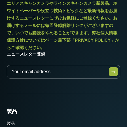
エリアスキャンカメラやラインスキャンカメラ新製品、ホ
USB-3Visionケーブル (Power over USB対応)
ワイトペーパーや役立つ技術トピックなど最新情報をお届
(LKK-U3-AM-Micro B-S-DM)
けするニュースレターにぜひお気軽にご登録ください。お
* 12bit出力でお使いになる場合一部の映像処理機能は使用できませ
届けするメールには毎回登録解除リンクがございますの
ケーブル長：3m
ん。
で、いつでも購読をやめることができます。弊社個人情報
保護方針についてはページ最下部「PRIVACY POLICY」か
メモ：本製品はカメラと同時注文の場合のみご購入いただけま
らご確認ください。
す。単品でのご注文はできません。
ニュースレター登録
Download datasheet
製品
製品