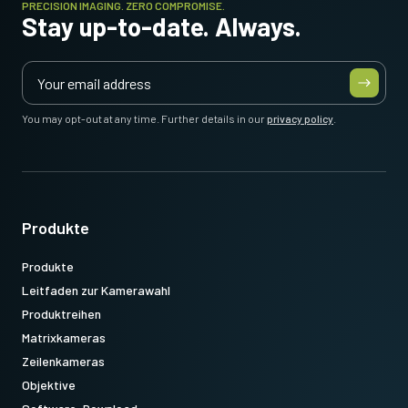
PRECISION IMAGING. ZERO COMPROMISE.
Stay up-to-date. Always.
Datenblatt herunterladen
You may opt-out at any time. Further details in our
privacy policy
.
Produkte
Produkte
Leitfaden zur Kamerawahl
Produktreihen
Matrixkameras
Zeilenkameras
Objektive