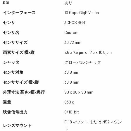
ROI
あり
インターフェース
10 Gbps GigE Vision
センサ
3CMOS RGB
センサ名
Custom
センササイズ
30.72 mm
画素サイズ 横x縦
7.5 x 7.5 µm or 7.5 x 10.5 µm
シャッタ
グローバルシャッタ
センサ対角
30.8 mm
センササイズ 横x縦
30.8 mm
外形寸法 高さx幅x奥行
90 x 90 x 90 mm
重量
830 g
映像信号出力
8/10-bit
F-18マウント または M52マウン
レンズマウント
ト