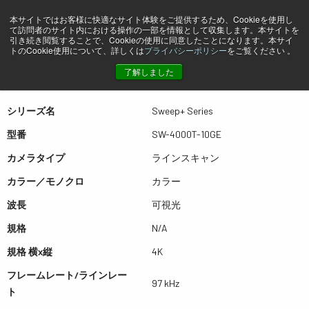
本サイトではお客様に快適なサイト体験をご提供するため、Cookieを使用し
て訪問者のサイト内における操作の一部を情報として収集します。本サイトを
プレビュー SW-4000T-10GE
引き続き閲覧することで、Cookieの使用に同意したことになります。本サイ
トのCookie使用について、詳しくは
プライバシーポリシー
をご覧ください 。
了解しました
表は左右にスワイプできます
シリーズ名
Sweep+ Series
型番
SW-4000T-10GE
カメラタイプ
ラインスキャン
カラー／モノクロ
カラー
波長
可視光
規格
N/A
規格 横x縦
4K
フレームレート/ラインレー
97 kHz
ト