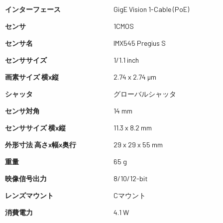
インターフェース
GigE Vision 1-Cable (PoE)
センサ
1CMOS
センサ名
IMX545 Pregius S
センササイズ
1/1.1 inch
画素サイズ 横x縦
2.74 x 2.74 µm
シャッタ
グローバルシャッタ
センサ対角
14 mm
センササイズ 横x縦
11.3 x 8.2 mm
外形寸法 高さx幅x奥行
29 x 29 x 55 mm
重量
65 g
映像信号出力
8/10/12-bit
レンズマウント
Cマウント
消費電力
4.1 W