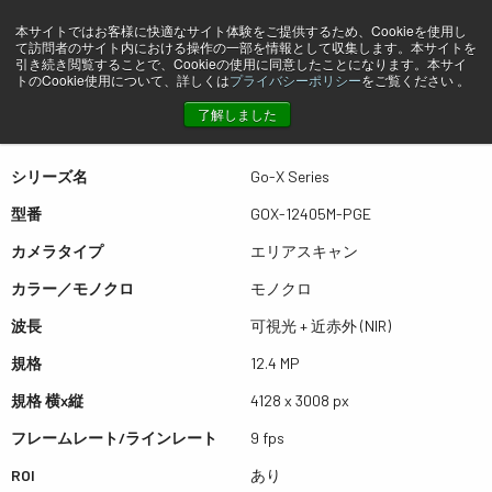
本サイトではお客様に快適なサイト体験をご提供するため、Cookieを使用し
て訪問者のサイト内における操作の一部を情報として収集します。本サイトを
プレビュー GOX-12405M-PGE
引き続き閲覧することで、Cookieの使用に同意したことになります。本サイ
トのCookie使用について、詳しくは
プライバシーポリシー
をご覧ください 。
了解しました
表は左右にスワイプできます
シリーズ名
Go-X Series
型番
GOX-12405M-PGE
カメラタイプ
エリアスキャン
カラー／モノクロ
モノクロ
波長
可視光 + 近赤外 (NIR)
規格
12.4 MP
規格 横x縦
4128 x 3008 px
フレームレート/ラインレート
9 fps
ROI
あり