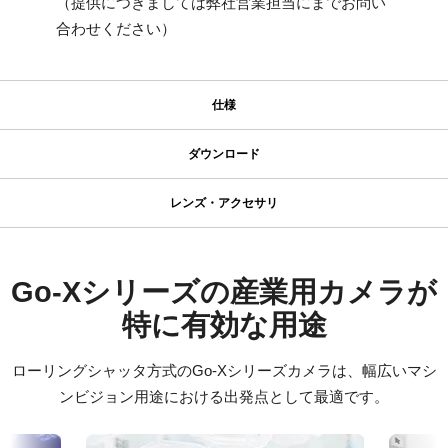
（提供につきましては弊社営業担当にまでお問い
合わせください）
仕様
仕様
ダウンロード
ダウンロード
シリーズ名
レンズ・アクセサリ
Go-X Series
高性能・高解像度レンズシリーズ
マニュアル＆データシート
型番
GOX-20409C-PGE
データシート - GOX-20409-PGE
Go-Xシリーズの産業用カメラが
高解像度カメラには、200 lp/mm以上の解像力を必要とするアプリ
カメラタイプ
ケーションにおいても、鮮明で高コントラストな描写を実現でき
特に有効な用途
マニュアル - GOX-20409-PGE
エリアスキャン
る高性能レンズが求められます。
カラー／モノクロ
JAIの高性能・高解像度レンズシリーズは、小さなピクセルサイズ
ローリングシャッタ方式のGo-Xシリーズカメラは、幅広いマシ
ソフトウェア
カラー
を持つJAIの高解像度カメラ各モデルの性能を最大限に引き出し、
ンビジョン用途における出発点として最適です。
微細なディテールまで確実に描写します。
eBUS SDK for JAI (32 bit)
波長
可視光