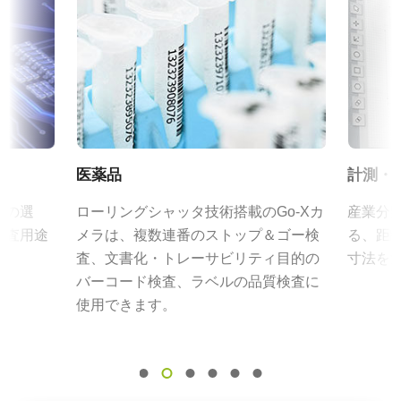
eBUS SDK for JAI (64 bit)
特定のカメラモデルに対応するレンズについては、
レンズカタロ
規格
グ
をダウンロードしてご覧ください。
20 MP
証明書類
規格 横x縦
JAIカメラ専用 ACアダプタ VA-
RoHS Declaration - GOX-20409C-PGE
5472 x 3648 px
055シリーズ
フレームレート/ラインレート
CE Certificate - GOX-20409C-PGE
5 fps
医薬品
計測・
JAIカメラ専用 ACアダプタ VA-055シリーズ
ROI
その他
*出力コネクタの形状によって型番が変わります。
あり
品の選
ローリングシャッタ技術搭載のGo-Xカ
産業分
ご注文の際にはBもしくはFをご指定ください。
CAD file - GOX-PGE Series (Gen2)
検査用途
メラは、複数連番のストップ＆ゴー検
る、距
インターフェース
査、文書化・トレーサビリティ目的の
寸法を
GigE Vision 1-Cable (PoE)
定格出力電圧：DC+12V
eBUS Player ユーザーガイド
バーコード検査、ラベルの品質検査に
センサ
定格出力電流：3A
使用できます。
1CMOS
Frame Rate Calculator - GOX-20409-PGE
入力電源電圧：AC100V-240V (1次側ケーブルは100V専用)
電源周波数： 50/60Hz
センサ名
IMX183 (Rolling)
動作温度：-10～+50℃
動作湿度：20％～85％（但し結露なきこと）
センササイズ