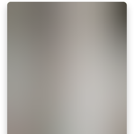
外形寸法：43(W) ｘ 30(H) ｘ 112（D)mm （突起部除く）
1型
質量：285g/277g ケーブル長：2.0m
画素サイズ 横x縦
出力コネクタB / F（型番）
2.4 x 2.4 µm
B ( VA-055 B )：12pin仕様
シャッタ
F ( VA-055 F )：6pin仕様
Rolling shutter
センサ対角
MP-43 三脚マウント
15.8 mm
センササイズ 横x縦
三脚マウント プレート MP-43はGoシリーズに対応しています。
13.1 x 8.8 mm
固定用 M3スクリューネジ付属
外形寸法 高さx幅x奥行
Download 2D CAD drawing
.
29 x 29 x 41.5 mm
重量
65 g
映像信号出力
8-bit