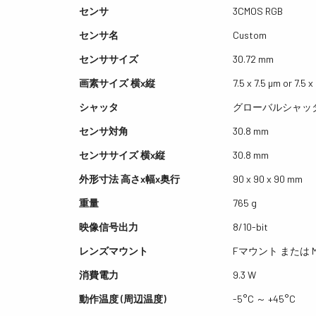
センサ
3CMOS RGB
センサ名
Custom
センササイズ
30.72 mm
画素サイズ 横x縦
7.5 x 7.5 µm or 7.5 x
シャッタ
グローバルシャッ
センサ対角
30.8 mm
センササイズ 横x縦
30.8 mm
外形寸法 高さx幅x奥行
90 x 90 x 90 mm
重量
765 g
映像信号出力
8/10-bit
レンズマウント
Fマウント または 
消費電力
9.3 W
動作温度 (周辺温度)
-5°C ～ +45°C