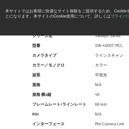
本サイトではお客様に快適なサイト体験をご提供するため、Cooki
プレビュー SW-4000T-M
とになります。本サイトのCookie使用について、詳しくは
プライバ
シリーズ名
Sweep+ Series
型番
SW-4000T-MCL
カメラタイプ
ラインスキャン
カラー／モノクロ
カラー
波長
可視光
規格
N/A
規格 横x縦
4K
フレームレート/ラインレート
66 kHz
ROI
N/A
インターフェース
Mini Camera Link