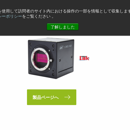
eを使用して訪問者のサイト内における操作の一部を情報として収集します
CL
シーポリシー
をご覧ください 。
了解しました
製品ページへ