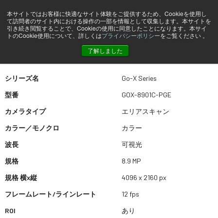
本サイトではお客様に快適なサイト体験をご提供するため、Cookieを使用し
て訪問者のサイト内における操作の一部を情報として収集します。本サイトを
プレビュー GOX-8901C-PGE
引き続き閲覧することで、Cookieの使用に同意したことになります。本サイ
トのCookie使用について、詳しくは
プライバシーポリシー
をご覧ください 。
了解しました
表は左右にスワイプできます
シリーズ名
Go-X Series
型番
GOX-8901C-PGE
カメラタイプ
エリアスキャン
カラー／モノクロ
カラー
波長
可視光
規格
8.9 MP
規格 横x縦
4096 x 2160 px
フレームレート/ラインレート
12 fps
ROI
あり