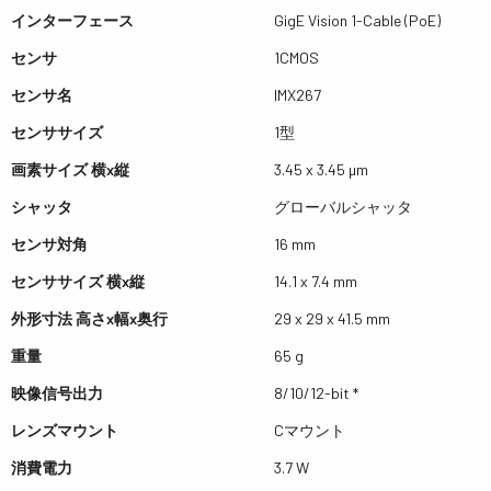
インターフェース
GigE Vision 1-Cable (PoE)
センサ
1CMOS
センサ名
IMX267
センササイズ
1型
画素サイズ 横x縦
3.45 x 3.45 µm
シャッタ
グローバルシャッタ
センサ対角
16 mm
センササイズ 横x縦
14.1 x 7.4 mm
外形寸法 高さx幅x奥行
29 x 29 x 41.5 mm
重量
65 g
映像信号出力
8/10/12-bit *
レンズマウント
Cマウント
消費電力
3.7 W