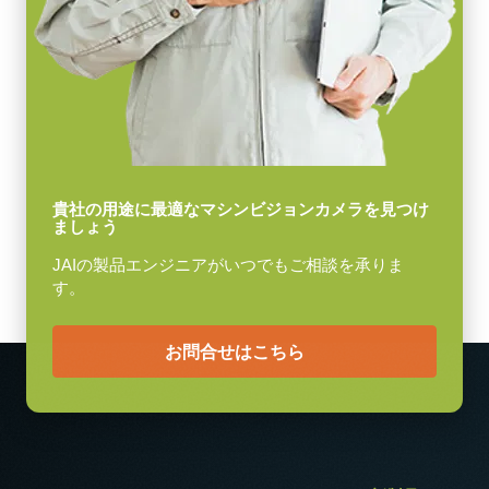
65 g
映像信号出力
8-bit
レンズマウント
Cマウント
消費電力
3.7 W
貴社の用途に最適なマシンビジョンカメラを見つけ
ましょう
動作温度 (周辺温度)
-5°C ～ +45°C
JAIの製品エンジニアがいつでもご相談を承りま
す。
お問合せはこちら