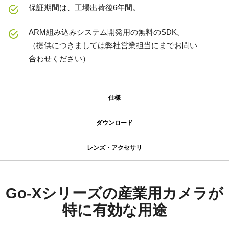
保証期間は、工場出荷後6年間。
ARM組み込みシステム開発用の無料のSDK。
（提供につきましては弊社営業担当にまでお問い
合わせください）
仕様
仕様
ダウンロード
ダウンロード
シリーズ名
レンズ・アクセサリ
Go-X Series
コンパクト C マウントレンズ
マニュアル＆データシート
型番
GOX-12409C-PGE
データシート - GOX-12409-PGE
Go-Xシリーズの産業用カメラが
JAI のコンパクト C マウントレンズは、JAI のマシンビジョンカメ
カメラタイプ
ラに搭載された最先端センサと組み合わせることで、優れた性能
特に有効な用途
マニュアル - GOX-12409-PGE
エリアスキャン
とコストパフォーマンスを両立するよう設計されています。