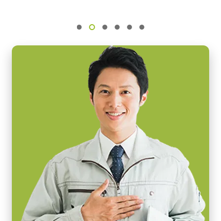
入力電源電圧：AC100V-240V (1次側ケーブルは100V専用)
センサ名
IMX226 (Rolling)
電源周波数： 50/60Hz
動作温度：-10～+50℃
センササイズ
動作湿度：20％～85％（但し結露なきこと）
1/1.7 inch
外形寸法：43(W) ｘ 30(H) ｘ 112（D)mm （突起部除く）
画素サイズ 横x縦
質量：285g/277g ケーブル長：2.0m
1.85 x 1.85 µm
出力コネクタB / F（型番）
シャッタ
B ( VA-055 B )：12pin仕様
Rolling shutter
F ( VA-055 F )：6pin仕様
センサ対角
9.3 mm
MP-43 三脚マウント
センササイズ 横x縦
7.4 x 5.6 mm
三脚マウント プレート MP-43はGoシリーズに対応しています。
外形寸法 高さx幅x奥行
固定用 M3スクリューネジ付属
29 x 29 x 41.5 mm
Download 2D CAD drawing
.
重量