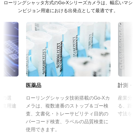
カラー／モノクロ
ラインアップは、センサフォーマットに応じて 4mm から
ローリングシャッタ方式のGo-Xシリーズカメラは、幅広いマシ
ソフトウェア
カラー
75mm までの固定焦点レンズを取り揃えています。
ンビジョン用途における出発点として最適です。
C マウントを採用し、フォーカスとアイリスにはロックネジを備
eBUS SDK for JAI (32 bit)
波長
えており、工場環境における信頼性の高い運用を可能にします。
可視光
eBUS SDK for JAI (64 bit)
規格
特定のカメラモデルに対応するレンズについては、
レンズカタロ
12.2 MP
証明書類
グ
をダウンロードしてご覧ください。
規格 横x縦
RoHS Declaration - GOX-12409C-PGE
4016 x 3036 px
JAIカメラ専用 ACアダプタ VA-
フレームレート/ラインレート
CE Certificate - GOX-12409C-PGE
055シリーズ
9 fps
医薬品
計測・
ROI
その他
JAIカメラ専用 ACアダプタ VA-055シリーズ
あり
品の選
ローリングシャッタ技術搭載のGo-Xカ
産業分
*出力コネクタの形状によって型番が変わります。
CAD file - GOX-PGE Series (Gen2)
検査用途
メラは、複数連番のストップ＆ゴー検
る、距
インターフェース
ご注文の際にはBもしくはFをご指定ください。
査、文書化・トレーサビリティ目的の
寸法を
GigE Vision 1-Cable (PoE)
eBUS Player ユーザーガイド
バーコード検査、ラベルの品質検査に
センサ
定格出力電圧：DC+12V
使用できます。
1CMOS
Frame Rate Calculator - GOX-12409-PGE
定格出力電流：3A