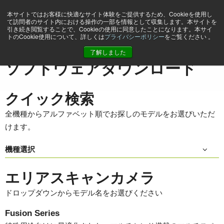
本サイトではお客様に快適なサイト体験をご提供するため、Cookieを使用し
て訪問者のサイト内における操作の一部を情報として収集します。本サイトを
引き続き閲覧することで、Cookieの使用に同意したことになります。本サイ
トのCookie使用について、詳しくは
プライバシーポリシー
をご覧ください 。
ホーム
Support & Software
ソフトウェアダウンロード
了解しました
ソフトウェアダウンロード
クイック検索
全機種からアルファベット順でお探しのモデルをお選びいただ
けます。
機種選択
エリアスキャンカメラ
ドロップダウンからモデル名をお選びください
Fusion Series