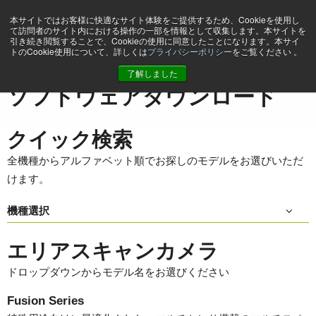
本サイトではお客様に快適なサイト体験をご提供するため、Cookieを使用し
て訪問者のサイト内における操作の一部を情報として収集します。本サイトを
引き続き閲覧することで、Cookieの使用に同意したことになります。本サイ
トのCookie使用について、詳しくは
プライバシーポリシー
をご覧ください 。
ホーム
Support & Software
ソフトウェアダウンロード
了解しました
ソフトウェアダウンロード
クイック検索
全機種からアルファベット順でお探しのモデルをお選びいただ
けます。
機種選択
エリアスキャンカメラ
ドロップダウンからモデル名をお選びください
Fusion Series