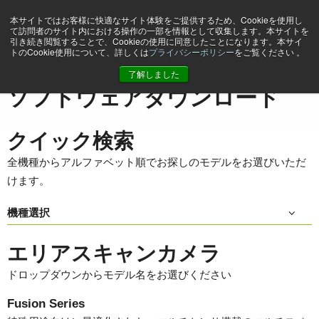
本サイトではお客様に快適なサイト体験をご提供するため、Cookieを使用し
て訪問者のサイト内における操作の一部を情報として収集します。本サイトを
引き続き閲覧することで、Cookieの使用に同意したことになります。本サイ
トのCookie使用について、詳しくは
プライバシーポリシー
をご覧ください 。
ホーム
Support & Software
ソフトウェアダウンロード
了解しました
ソフトウェアダウンロード
クイック検索
全機種からアルファベット順でお探しのモデルをお選びいただ
けます。
機種選択
エリアスキャンカメラ
ドロップダウンからモデル名をお選びください
Fusion Series