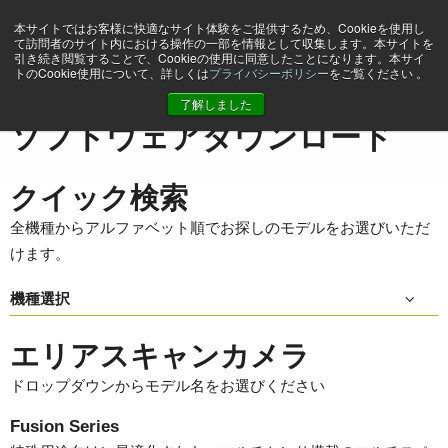
本サイトではお客様に快適なサイト体験をご提供するため、Cookieを使用し
て訪問者のサイト内における操作の一部を情報として収集します。本サイトを
引き続き閲覧することで、Cookieの使用に同意したことになります。本サイ
トのCookie使用について、詳しくは
プライバシーポリシー
をご覧ください 。
ホーム
Support & Software
ソフトウェアダウンロード
了解しました
ソフトウェアダウンロード
クイック検索
全機種からアルファベット順でお探しのモデルをお選びいただ
けます。
機種選択
エリアスキャンカメラ
ドロップダウンからモデル名をお選びください
Fusion Series