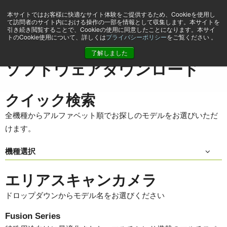
本サイトではお客様に快適なサイト体験をご提供するため、Cookieを使用し
て訪問者のサイト内における操作の一部を情報として収集します。本サイトを
引き続き閲覧することで、Cookieの使用に同意したことになります。本サイ
トのCookie使用について、詳しくは
プライバシーポリシー
をご覧ください 。
ホーム
Support & Software
ソフトウェアダウンロード
了解しました
ソフトウェアダウンロード
クイック検索
全機種からアルファベット順でお探しのモデルをお選びいただ
けます。
機種選択
エリアスキャンカメラ
ドロップダウンからモデル名をお選びください
Fusion Series