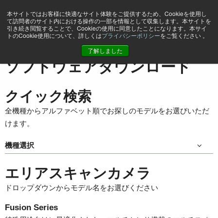
本サイトではお客様に快適なサイト体験をご提供するため、Cookieを使用し
て訪問者のサイト内における操作の一部を情報として収集します。本サイトを
引き続き閲覧することで、Cookieの使用に同意したことになります。本サイ
トのCookie使用について、詳しくは
プライバシーポリシー
をご覧ください 。
ホーム
Support & Software
ソフトウェアダウンロード
了解しました
ソフトウェアダウンロード
クイック検索
全機種からアルファベット順でお探しのモデルをお選びいただ
けます。
機種選択
エリアスキャンカメラ
ドロップダウンからモデル名をお選びください
Fusion Series