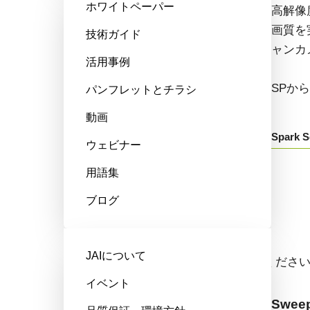
ホワイトペーパー
高性能、ハイコストパフォーマン
高解像
ス。次世代のマシンビジョンシス
画質を
技術ガイド
テム向けCMOSエリアスキャンカ
ャンカ
活用事例
メラです。
SPか
パンフレットとチラシ
GOXから始まる型番：
動画
Spark S
ウェビナー
Go-X Series
用語集
ブログ
ラインスキャンカメラ
JAIについて
ドロップダウンからモデル名をお選びくださ
イベント
Sweep+ Series
Sweep