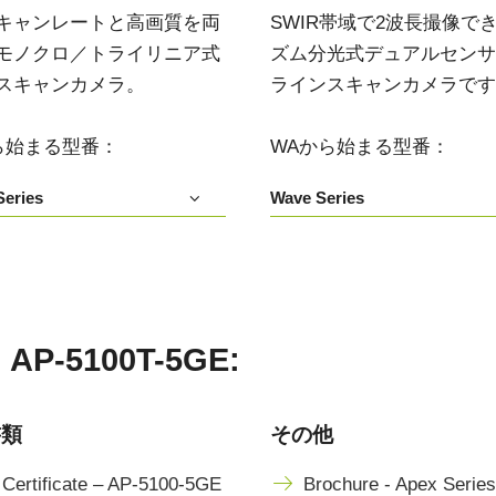
3センサ - RGB (プリズム分光
4センサ - RGB+NIR (プリズム
キャンレートと高画質を両
SWIR帯域で2波長撮像で
式)
分光式)
モノクロ／トライリニア式
ズム分光式デュアルセンサIn
最新のプリズム技術を搭載し、高性能か
可視と近赤外領域(NIR)を同時に捉え、
スキャンカメラ。
ラインスキャンカメラです
つ高コストパフォーマンスを実現した
R/G/Bカラー画像データと近赤外光画像の
3CMOS (R/G/B)カラーラインスキャンカ
4つを同時に撮像可能な4センサラインス
メラです。
キャンカメラです。
ら始まる型番：
WAから始まる型番：
4センサーR-G-B+SWIR（プリ
eries
Wave Series
ズム）
可視光域のR-G-B画像と短波長赤外光域
（SWIR）の画像データを同時に取得する
4センサラインスキャンカメラ(Sweep+シ
リーズ)
5100T-5GE:
書類
その他
Certificate – AP-5100-5GE
Brochure - Apex Series