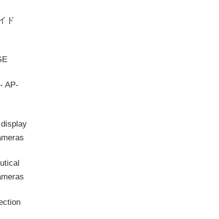
イド
GE
- AP-
 display
cameras
utical
cameras
ection