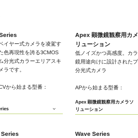
Apex 顕微鏡観察用カメラソリ
Sweep Series
高速スキャンレートと高画質を両立した
ューション
モノクロ／トライリニア式ラインスキャ
い
低ノイズかつ高感度。カラー顕微鏡用途
ンカメラです。
向けに設計されたプリズム分光式カメラ
Series
Apex 顕微鏡観察用カ
Sweep+ Series
Wave Series
ベイヤー式カメラを凌駕す
リューション
高い色再現性、高感度、マルチスペクト
短波長赤外線（SWIR）イメージング向け
ルオプションも備えたマルチセンサ・プ
単一センサーInGaAsラインスキャンカメ
た色再現性を誇る3CMOS
低ノイズかつ高感度。カラ
リズム分光式、RGB、RGB/NIR、
ラおよびエリアスキャンカメラ
RGB/SWIR ラインスキャンカメラです。
ム分光式カラーエリアスキ
鏡用途向けに設計されたプ
メラです。
分光式カメラ
シングルセンサ - カラー
シングルセンサ - モノクロ
CMOSイメージセンサを搭載したカラー
CMOSイメージセンサを搭載したモノク
単板プログレッシブエリアスキャンカメ
ロ単板プログレッシブエリアスキャンカ
T/CVから始まる型番：
APから始まる型番：
ラです。最新のソニー製Pregius CMOSセ
メラです。最新のソニー製Pregius CMOS
ンサを採用したモデルもあります。
センサを採用したモデルもあります。
Apex 顕微鏡観察用カメラソ
ries
リューション
シングルセンサ SWIR
シングルセンサ - UV
短波長赤外線イメージング向けのシング
近紫外線領域に感度を持つUV対応プログ
ル InGaAs センサエリアスキャンカメラで
レッシブエリアスキャンカメラです。特
す。可視光画像と SWIR 画像の同時取得
定の解像度、スピード、光学要件に適し
が可能です。
ています。
 Series
Wave Series