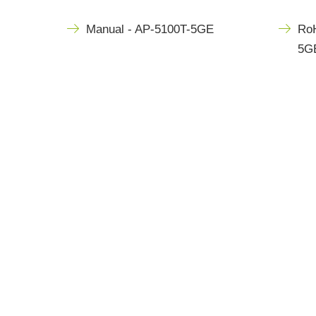
Manual - AP-5100T-5GE
RoH
5G