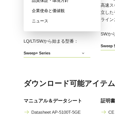
品質保証・環境方針
高い色再現性、高感度、マルチス
高速ス
企業使命と価値観
ペクトルオプションも備えたマル
立した
チセンサ・プリズム分光式カラー
ライン
ニュース
+NIRラインスキャンカメラです。
SWか
LQ/LT/SWから始まる型番：
Sweep S
Sweep+ Series
ダウンロード可能アイテム AP-
マニュアル＆データシート
証明
Datasheet AP-5100T-5GE
CE 