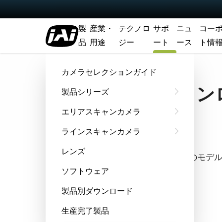
製
産業・
テクノロ
サポ
ニュ
コー
品
用途
ジー
ート
ース
ト情
ホーム
Support & Software
ソフトウェアダウンロード
カメラセレクションガイド
ソフトウェアダウン
製品シリーズ
エリアスキャンカメラ
ラインスキャンカメラ
クイック検索
レンズ
全機種からアルファベット順でお探しのモデ
ソフトウェア
機種選択
製品別ダウンロード
生産完了製品