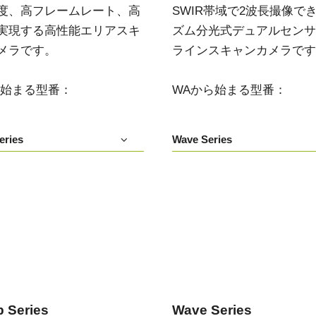
度、高フレームレート、高
SWIR帯域で2波長撮像で
デュアルセンサ - カラー＋NIR
3センサ - RGB (プリズム分光
実現する高性能エリアスキ
ズム分光式デュアルセンサIn
(プリズム分光式)
式)
メラです。
ラインスキャンカメラです
一軸の入射光を分光し、可視画像と近赤
従来のベイヤー式カメラを引き離す、優
外領域（NIR）の画像を同時に撮像できる
れた色再現性を誇る3CMOSプリズム分光
プリズム分光式マルチスペクトルカメラ
式カラーエリアスキャンカメラです。
です。
ら始まる型番：
WAから始まる型番：
シングルセンサ - モノクロ
トライリニア - カラー
高解像度と高速スキャンレートを両立し
優れたカラーラインスキャン性能を備
eries
Wave Series
たモノクロCMOSセンサラインスキャン
え、幅広い用途で利用可能なトライリニ
カメラです。 最大解像度8192ピクセル、
アカメラです。プリズム分光式ラインカ
最大200 kHzのラインレートを実現してい
メラの高度な色再現性までは必要としな
ます。
い用途に。
シングルセンサSWIR
デュアルセンサ - SWIR (プリズ
短波長赤外線イメージング向けのシング
ム分光式)
ル InGaAs センサラインスキャンカメラで
短波長赤外光領域（SWIR）に感度を持
す。16,384 階調のグレースケール画像
つ、デュアルセンサ搭載のプリズム分光
で、素材や水分量の違い、内部の欠陥を
い
式カメラです。SWIR波長域（900～1700
精密に検出します。
nm）でデュアルバンドの撮像が可能で
す。
 Series
Wave Series