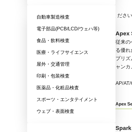
エリアスキャンカメラ
ドロップダウンからモデル名をお選びくださ
自動車製造検査
電子部品(PCB/LCD/ウェハ等)
Fusion Series
Apex 
食品・飲料検査
特殊用途向けに最適化された、マ
従来の
ルチセンサ搭載のマルチスペクト
る優れ
医療・ライフサイエンス
ル型エリアスキャンカメラです。
プリズ
屋外・交通管理
ャンカ
AD/FS/FSFEから始まる型番：
印刷・包装検査
AP/A
医薬品・化粧品検査
Fusion Series
スポーツ・エンタテイメント
Apex Se
ウェブ・表面検査
Go-X Series
Spark