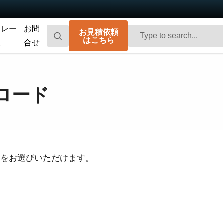
ポレー
お問
お見積依頼
はこちら
報
合せ
Go-X Series
Go Series
高性能、ハイコストパフォーマンス。次
コンパクトで高速。先進のセンサ技術を
ロード
世代のマシンビジョンシステム向け
搭載した汎用エリアスキャンカメラで
CMOSエリアスキャンカメラです。
す。
Spark Series
Fusion Series
高解像度、高フレームレート、高画質を
特殊用途向けに最適化された、マルチセ
実現する高性能エリアスキャンカメラで
ンサ搭載のマルチスペクトル型エリアス
す。
キャンカメラです。
ルをお選びいただけます。
Fusion Flex-Eye
Apex Series
2つまたは3つのセンサを備えたマルチス
従来のベイヤー式カメラを凌駕する優れ
ペクトルカメラ（可視光および近赤外
た色再現性を誇る3CMOSプリズム分光式
光）をカスタマイズいたします
カラーエリアスキャンカメラです。