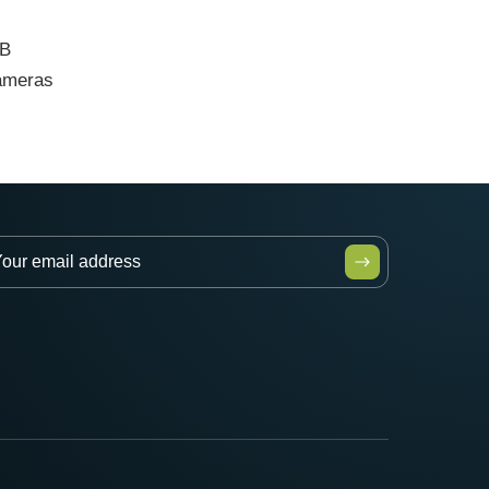
CB
cameras