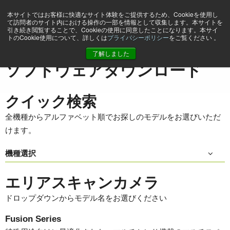
本サイトではお客様に快適なサイト体験をご提供するため、Cookieを使用し
て訪問者のサイト内における操作の一部を情報として収集します。本サイトを
引き続き閲覧することで、Cookieの使用に同意したことになります。本サイ
トのCookie使用について、詳しくは
プライバシーポリシー
をご覧ください 。
ホーム
Support & Software
ソフトウェアダウンロード
了解しました
ソフトウェアダウンロード
クイック検索
全機種からアルファベット順でお探しのモデルをお選びいただ
けます。
機種選択
エリアスキャンカメラ
ドロップダウンからモデル名をお選びください
Fusion Series