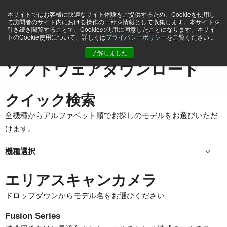
本サイトではお客様に快適なサイト体験をご提供するため、Cookieを使用し
て訪問者のサイト内における操作の一部を情報として収集します。本サイトを
引き続き閲覧することで、Cookieの使用に同意したことになります。本サイ
トのCookie使用について、詳しくは
プライバシーポリシー
をご覧ください 。
ホーム
Support & Software
ソフトウェアダウンロード
了解しました
ソフトウェアダウンロード
クイック検索
全機種からアルファベット順でお探しのモデルをお選びいただ
けます。
機種選択
エリアスキャンカメラ
ドロップダウンからモデル名をお選びください
Fusion Series