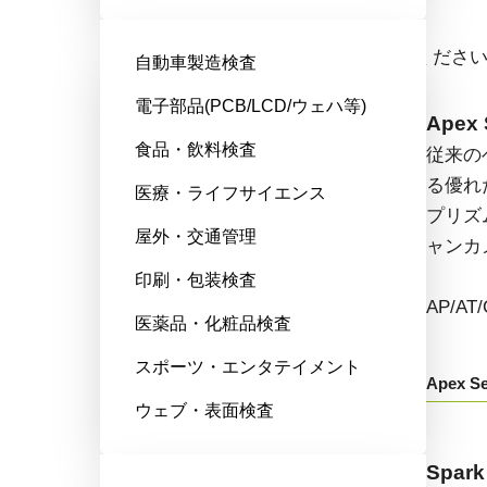
エリアスキャンカメラ
ドロップダウンからモデル名をお選びくださ
自動車製造検査
電子部品(PCB/LCD/ウェハ等)
Fusion Series
Apex 
食品・飲料検査
特殊用途向けに最適化された、マ
従来の
ルチセンサ搭載のマルチスペクト
る優れ
医療・ライフサイエンス
ル型エリアスキャンカメラです。
プリズ
屋外・交通管理
ャンカ
AD/FS/FSFEから始まる型番：
印刷・包装検査
AP/A
医薬品・化粧品検査
Fusion Series
スポーツ・エンタテイメント
Apex Se
ウェブ・表面検査
Go-X Series
Spark