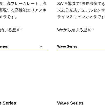
度、高フレームレート、高
SWIR帯域で2波長撮像で
デュアルセンサ - カラー＋NIR
3センサ - RGB (プリズム分光
実現する高性能エリアスキ
ズム分光式デュアルセンサIn
(プリズム分光式)
式)
メラです。
ラインスキャンカメラです
一軸の入射光を分光し、可視画像と近赤
従来のベイヤー式カメラを引き離す、優
外領域（NIR）の画像を同時に撮像できる
れた色再現性を誇る3CMOSプリズム分光
プリズム分光式マルチスペクトルカメラ
式カラーエリアスキャンカメラです。
です。
ら始まる型番：
WAから始まる型番：
シングルセンサ - モノクロ
トライリニア - カラー
高解像度と高速スキャンレートを両立し
優れたカラーラインスキャン性能を備
eries
Wave Series
たモノクロCMOSセンサラインスキャン
え、幅広い用途で利用可能なトライリニ
カメラです。 最大解像度8192ピクセル、
アカメラです。プリズム分光式ラインカ
最大200 kHzのラインレートを実現してい
メラの高度な色再現性までは必要としな
ます。
い用途に。
シングルセンサSWIR
デュアルセンサ - SWIR (プリズ
短波長赤外線イメージング向けのシング
ム分光式)
ル InGaAs センサラインスキャンカメラで
短波長赤外光領域（SWIR）に感度を持
す。16,384 階調のグレースケール画像
つ、デュアルセンサ搭載のプリズム分光
で、素材や水分量の違い、内部の欠陥を
い
式カメラです。SWIR波長域（900～1700
精密に検出します。
nm）でデュアルバンドの撮像が可能で
す。
 Series
Wave Series