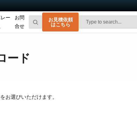
ポレー
お問
お見積依頼
はこちら
報
合せ
Go-X Series
Go Series
高性能、ハイコストパフォーマンス。次
コンパクトで高速。先進のセンサ技術を
ロード
世代のマシンビジョンシステム向け
搭載した汎用エリアスキャンカメラで
CMOSエリアスキャンカメラです。
す。
Spark Series
Fusion Series
高解像度、高フレームレート、高画質を
特殊用途向けに最適化された、マルチセ
実現する高性能エリアスキャンカメラで
ンサ搭載のマルチスペクトル型エリアス
す。
キャンカメラです。
ルをお選びいただけます。
Fusion Flex-Eye
Apex Series
2つまたは3つのセンサを備えたマルチス
従来のベイヤー式カメラを凌駕する優れ
ペクトルカメラ（可視光および近赤外
た色再現性を誇る3CMOSプリズム分光式
光）をカスタマイズいたします
カラーエリアスキャンカメラです。