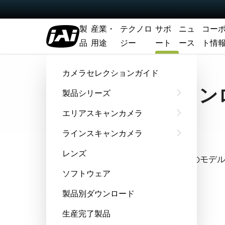
製
産業・
テクノロ
サポ
ニュ
コー
品
用途
ジー
ート
ース
ト情
ホーム
Support & Software
ソフトウェアダウンロード
カメラセレクションガイド
ソフトウェアダウン
製品シリーズ
エリアスキャンカメラ
ラインスキャンカメラ
クイック検索
レンズ
全機種からアルファベット順でお探しのモデ
ソフトウェア
機種選択
製品別ダウンロード
生産完了製品