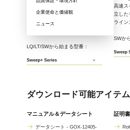
品質保証・環境方針
高い色再現性、高感度、マルチス
高速ス
企業使命と価値観
ペクトルオプションも備えたマル
立した
チセンサ・プリズム分光式カラー
ライン
ニュース
+NIRラインスキャンカメラです。
SWか
LQ/LT/SWから始まる型番：
Sweep S
Sweep+ Series
ダウンロード可能アイテム GOX
マニュアル＆データシート
証明
データシート - GOX-12405-
RoH