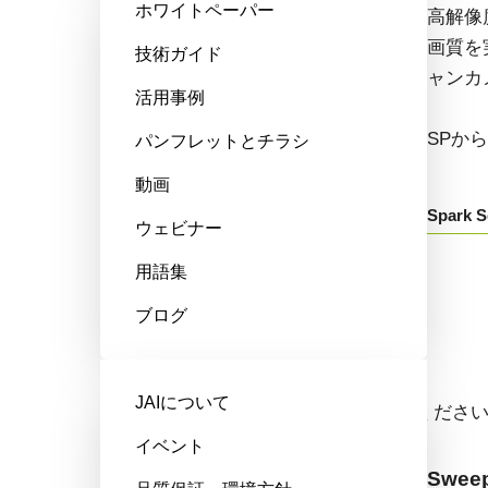
ホワイトペーパー
高性能、ハイコストパフォーマン
高解像
ス。次世代のマシンビジョンシス
画質を
技術ガイド
テム向けCMOSエリアスキャンカ
ャンカ
活用事例
メラです。
SPか
パンフレットとチラシ
GOXから始まる型番：
動画
Spark S
ウェビナー
Go-X Series
用語集
ブログ
ラインスキャンカメラ
JAIについて
ドロップダウンからモデル名をお選びくださ
イベント
Sweep+ Series
Sweep