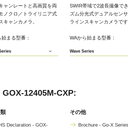
3センサ - RGB (プリズム分光
4センサ - RGB+NIR (プリズム
キャンレートと高画質を両
SWIR帯域で2波長撮像で
式)
分光式)
モノクロ／トライリニア式
ズム分光式デュアルセンサIn
最新のプリズム技術を搭載し、高性能か
可視と近赤外領域(NIR)を同時に捉え、
スキャンカメラ。
ラインスキャンカメラです
つ高コストパフォーマンスを実現した
R/G/Bカラー画像データと近赤外光画像の
3CMOS (R/G/B)カラーラインスキャンカ
4つを同時に撮像可能な4センサラインス
メラです。
キャンカメラです。
ら始まる型番：
WAから始まる型番：
4センサーR-G-B+SWIR（プリ
eries
Wave Series
ズム）
可視光域のR-G-B画像と短波長赤外光域
（SWIR）の画像データを同時に取得する
4センサラインスキャンカメラ(Sweep+シ
リーズ)
-12405M-CXP:
書類
その他
S Declaration - GOX-
Brochure - Go-X Serie