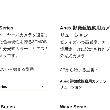
Apex 顕微鏡観察用カメラソリ
Sweep Series
高速スキャンレートと高画質を両立した
ューション
モノクロ／トライリニア式ラインスキャ
い
低ノイズかつ高感度。カラー顕微鏡用途
ンカメラです。
向けに設計されたプリズム分光式カメラ
Series
Apex 顕微鏡観察用カ
Sweep+ Series
Wave Series
ベイヤー式カメラを凌駕す
リューション
高い色再現性、高感度、マルチスペクト
短波長赤外線（SWIR）イメージング向け
ルオプションも備えたマルチセンサ・プ
単一センサーInGaAsラインスキャンカメ
た色再現性を誇る3CMOS
低ノイズかつ高感度。カラ
リズム分光式、RGB、RGB/NIR、
ラおよびエリアスキャンカメラ
RGB/SWIR ラインスキャンカメラです。
ム分光式カラーエリアスキ
鏡用途向けに設計されたプ
メラです。
分光式カメラ
シングルセンサ - カラー
シングルセンサ - モノクロ
CMOSイメージセンサを搭載したカラー
CMOSイメージセンサを搭載したモノク
単板プログレッシブエリアスキャンカメ
ロ単板プログレッシブエリアスキャンカ
T/CVから始まる型番：
APから始まる型番：
ラです。最新のソニー製Pregius CMOSセ
メラです。最新のソニー製Pregius CMOS
ンサを採用したモデルもあります。
センサを採用したモデルもあります。
Apex 顕微鏡観察用カメラソ
ries
リューション
シングルセンサ SWIR
シングルセンサ - UV
短波長赤外線イメージング向けのシング
近紫外線領域に感度を持つUV対応プログ
ル InGaAs センサエリアスキャンカメラで
レッシブエリアスキャンカメラです。特
す。可視光画像と SWIR 画像の同時取得
定の解像度、スピード、光学要件に適し
が可能です。
ています。
 Series
Wave Series