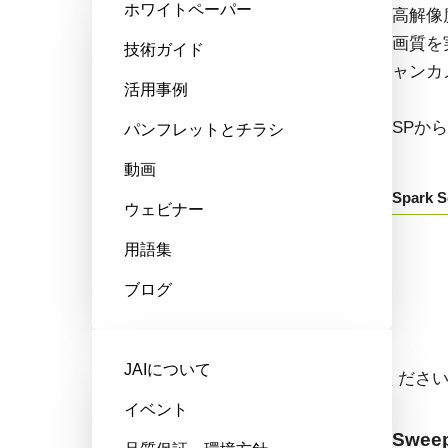
ホワイトペーパー
高性能、ハイコストパフォーマン
高解像
ス。次世代のマシンビジョンシス
画質を
技術ガイド
テム向けCMOSエリアスキャンカ
ャンカ
活用事例
メラです。
SPか
パンフレットとチラシ
GOXから始まる型番：
動画
Spark S
ウェビナー
Go-X Series
用語集
ブログ
ラインスキャンカメラ
JAIについて
ドロップダウンからモデル名をお選びくださ
イベント
Sweep+ Series
Sweep