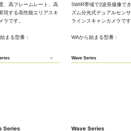
度、高フレームレート、高
SWIR帯域で2波長撮像で
デュアルセンサ - カラー＋NIR
3センサ - RGB (プリズム分光
実現する高性能エリアスキ
ズム分光式デュアルセンサIn
(プリズム分光式)
式)
メラです。
ラインスキャンカメラです
一軸の入射光を分光し、可視画像と近赤
従来のベイヤー式カメラを引き離す、優
外領域（NIR）の画像を同時に撮像できる
れた色再現性を誇る3CMOSプリズム分光
プリズム分光式マルチスペクトルカメラ
式カラーエリアスキャンカメラです。
です。
ら始まる型番：
WAから始まる型番：
シングルセンサ - モノクロ
トライリニア - カラー
高解像度と高速スキャンレートを両立し
優れたカラーラインスキャン性能を備
eries
Wave Series
たモノクロCMOSセンサラインスキャン
え、幅広い用途で利用可能なトライリニ
カメラです。 最大解像度8192ピクセル、
アカメラです。プリズム分光式ラインカ
最大200 kHzのラインレートを実現してい
メラの高度な色再現性までは必要としな
ます。
い用途に。
シングルセンサSWIR
デュアルセンサ - SWIR (プリズ
短波長赤外線イメージング向けのシング
ム分光式)
ル InGaAs センサラインスキャンカメラで
短波長赤外光領域（SWIR）に感度を持
す。16,384 階調のグレースケール画像
つ、デュアルセンサ搭載のプリズム分光
で、素材や水分量の違い、内部の欠陥を
い
式カメラです。SWIR波長域（900～1700
精密に検出します。
nm）でデュアルバンドの撮像が可能で
す。
 Series
Wave Series