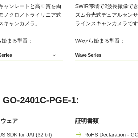
3センサ - RGB (プリズム分光
4センサ - RGB+NIR (プリズム
キャンレートと高画質を両
SWIR帯域で2波長撮像で
式)
分光式)
モノクロ／トライリニア式
ズム分光式デュアルセンサIn
最新のプリズム技術を搭載し、高性能か
可視と近赤外領域(NIR)を同時に捉え、
スキャンカメラ。
ラインスキャンカメラです
つ高コストパフォーマンスを実現した
R/G/Bカラー画像データと近赤外光画像の
3CMOS (R/G/B)カラーラインスキャンカ
4つを同時に撮像可能な4センサラインス
メラです。
キャンカメラです。
ら始まる型番：
WAから始まる型番：
4センサーR-G-B+SWIR（プリ
eries
Wave Series
ズム）
可視光域のR-G-B画像と短波長赤外光域
（SWIR）の画像データを同時に取得する
4センサラインスキャンカメラ(Sweep+シ
リーズ)
2401C-PGE-1:
トウェア
証明書類
S SDK for JAI (32 bit)
RoHS Declaration - GO