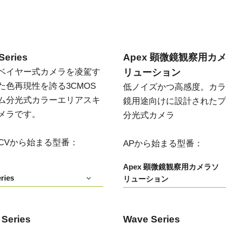
Apex 顕微鏡観察用カメラソリ
Sweep Series
高速スキャンレートと高画質を両立した
ューション
モノクロ／トライリニア式ラインスキャ
い
低ノイズかつ高感度。カラー顕微鏡用途
ンカメラです。
向けに設計されたプリズム分光式カメラ
Series
Apex 顕微鏡観察用カ
Sweep+ Series
Wave Series
ベイヤー式カメラを凌駕す
リューション
高い色再現性、高感度、マルチスペクト
短波長赤外線（SWIR）イメージング向け
ルオプションも備えたマルチセンサ・プ
単一センサーInGaAsラインスキャンカメ
た色再現性を誇る3CMOS
低ノイズかつ高感度。カラ
リズム分光式、RGB、RGB/NIR、
ラおよびエリアスキャンカメラ
RGB/SWIR ラインスキャンカメラです。
ム分光式カラーエリアスキ
鏡用途向けに設計されたプ
メラです。
分光式カメラ
シングルセンサ - カラー
シングルセンサ - モノクロ
CMOSイメージセンサを搭載したカラー
CMOSイメージセンサを搭載したモノク
単板プログレッシブエリアスキャンカメ
ロ単板プログレッシブエリアスキャンカ
T/CVから始まる型番：
APから始まる型番：
ラです。最新のソニー製Pregius CMOSセ
メラです。最新のソニー製Pregius CMOS
ンサを採用したモデルもあります。
センサを採用したモデルもあります。
Apex 顕微鏡観察用カメラソ
ries
リューション
シングルセンサ SWIR
シングルセンサ - UV
短波長赤外線イメージング向けのシング
近紫外線領域に感度を持つUV対応プログ
ル InGaAs センサエリアスキャンカメラで
レッシブエリアスキャンカメラです。特
す。可視光画像と SWIR 画像の同時取得
定の解像度、スピード、光学要件に適し
が可能です。
ています。
 Series
Wave Series