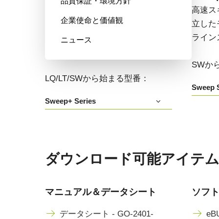
品質保証・環境方針
高い色再現性、高感度、マルチス
高速ス
企業使命と価値観
ペクトルオプションも備えたマル
立した
チセンサ・プリズム分光式カラー
ライン
ニュース
+NIRラインスキャンカメラです。
SWか
LQ/LT/SWから始まる型番：
Sweep S
Sweep+ Series
ダウンロード可能アイテム GO-
マニュアル＆データシート
ソフ
データシート - GO-2401-
eBU