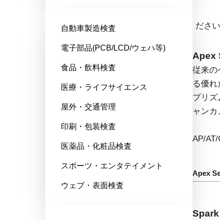
エリアスキャンカメラ
ドロップダウンからモデル名をお選びくださ
自動車製造検査
電子部品(PCB/LCD/ウェハ等)
Fusion Series
Apex 
食品・飲料検査
特殊用途向けに最適化された、マ
従来の
ルチセンサ搭載のマルチスペクト
る優れ
医療・ライフサイエンス
ル型エリアスキャンカメラです。
プリズ
屋外・交通管理
ャンカ
AD/FS/FSFEから始まる型番：
印刷・包装検査
AP/A
医薬品・化粧品検査
Fusion Series
スポーツ・エンタテイメント
Apex Se
ウェブ・表面検査
Go-X Series
Spark