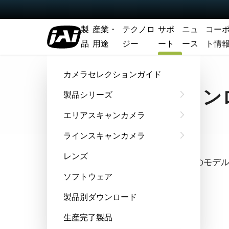
製
産業・
テクノロ
サポ
ニュ
コー
品
用途
ジー
ート
ース
ト情
ホーム
Support & Software
ソフトウェアダウンロード
カメラセレクションガイド
ソフトウェアダウン
製品シリーズ
エリアスキャンカメラ
ラインスキャンカメラ
クイック検索
レンズ
全機種からアルファベット順でお探しのモデ
ソフトウェア
機種選択
製品別ダウンロード
生産完了製品