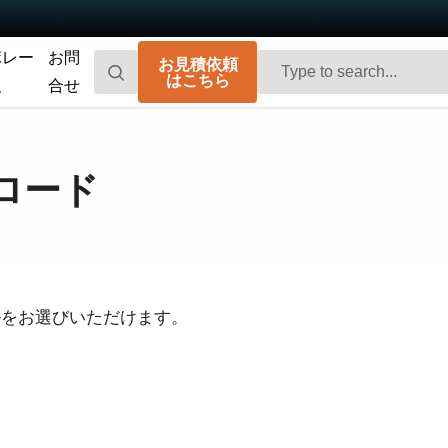
ポレー
お問
お見積依頼
はこちら
報
合せ
Go-X Series
Go Series
高性能、ハイコストパフォーマンス。次
コンパクトで高速。先進のセンサ技術を
ロード
世代のマシンビジョンシステム向け
搭載した汎用エリアスキャンカメラで
CMOSエリアスキャンカメラです。
す。
Spark Series
Fusion Series
高解像度、高フレームレート、高画質を
特殊用途向けに最適化された、マルチセ
実現する高性能エリアスキャンカメラで
ンサ搭載のマルチスペクトル型エリアス
す。
キャンカメラです。
ルをお選びいただけます。
Fusion Flex-Eye
Apex Series
2つまたは3つのセンサを備えたマルチス
従来のベイヤー式カメラを凌駕する優れ
ペクトルカメラ（可視光および近赤外
た色再現性を誇る3CMOSプリズム分光式
光）をカスタマイズいたします
カラーエリアスキャンカメラです。