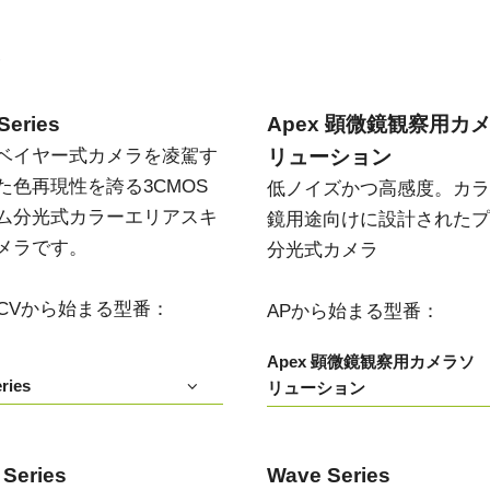
い
Series
Apex 顕微鏡観察用カ
ベイヤー式カメラを凌駕す
リューション
た色再現性を誇る3CMOS
低ノイズかつ高感度。カラ
ム分光式カラーエリアスキ
鏡用途向けに設計されたプ
メラです。
分光式カメラ
T/CVから始まる型番：
APから始まる型番：
Apex 顕微鏡観察用カメラソ
ries
リューション
 Series
Wave Series