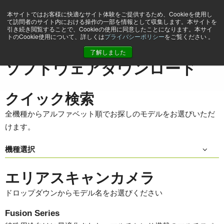
本サイトではお客様に快適なサイト体験をご提供するため、Cookieを使用し
て訪問者のサイト内における操作の一部を情報として収集します。本サイトを
引き続き閲覧することで、Cookieの使用に同意したことになります。本サイ
トのCookie使用について、詳しくは
プライバシーポリシー
をご覧ください 。
ホーム
Support & Software
ソフトウェアダウンロード
了解しました
ソフトウェアダウンロード
クイック検索
全機種からアルファベット順でお探しのモデルをお選びいただ
けます。
機種選択
エリアスキャンカメラ
ドロップダウンからモデル名をお選びください
Fusion Series