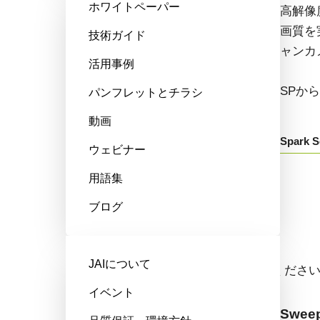
ホワイトペーパー
高性能、ハイコストパフォーマン
高解像
ス。次世代のマシンビジョンシス
画質を
技術ガイド
テム向けCMOSエリアスキャンカ
ャンカ
活用事例
メラです。
SPか
パンフレットとチラシ
GOXから始まる型番：
動画
Spark S
ウェビナー
Go-X Series
用語集
ブログ
ラインスキャンカメラ
JAIについて
ドロップダウンからモデル名をお選びくださ
イベント
Sweep+ Series
Sweep