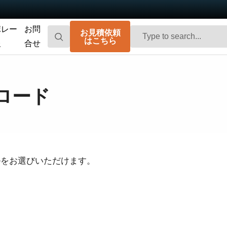
ポレー
お問
お見積依頼
はこちら
報
合せ
Go-X Series
Go Series
高性能、ハイコストパフォーマンス。次
コンパクトで高速。先進のセンサ技術を
ロード
世代のマシンビジョンシステム向け
搭載した汎用エリアスキャンカメラで
CMOSエリアスキャンカメラです。
す。
Spark Series
Fusion Series
高解像度、高フレームレート、高画質を
特殊用途向けに最適化された、マルチセ
実現する高性能エリアスキャンカメラで
ンサ搭載のマルチスペクトル型エリアス
す。
キャンカメラです。
ルをお選びいただけます。
Fusion Flex-Eye
Apex Series
2つまたは3つのセンサを備えたマルチス
従来のベイヤー式カメラを凌駕する優れ
ペクトルカメラ（可視光および近赤外
た色再現性を誇る3CMOSプリズム分光式
光）をカスタマイズいたします
カラーエリアスキャンカメラです。