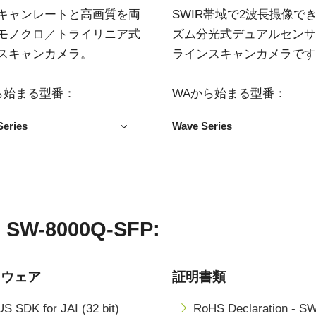
3センサ - RGB (プリズム分光
4センサ - RGB+NIR (プリズム
キャンレートと高画質を両
SWIR帯域で2波長撮像で
式)
分光式)
モノクロ／トライリニア式
ズム分光式デュアルセンサIn
最新のプリズム技術を搭載し、高性能か
可視と近赤外領域(NIR)を同時に捉え、
スキャンカメラ。
ラインスキャンカメラです
つ高コストパフォーマンスを実現した
R/G/Bカラー画像データと近赤外光画像の
3CMOS (R/G/B)カラーラインスキャンカ
4つを同時に撮像可能な4センサラインス
メラです。
キャンカメラです。
ら始まる型番：
WAから始まる型番：
4センサーR-G-B+SWIR（プリ
eries
Wave Series
ズム）
可視光域のR-G-B画像と短波長赤外光域
（SWIR）の画像データを同時に取得する
4センサラインスキャンカメラ(Sweep+シ
リーズ)
-8000Q-SFP:
トウェア
証明書類
S SDK for JAI (32 bit)
RoHS Declaration - S