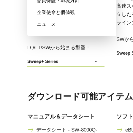
品質保証・環境方針
高い色再現性、高感度、マルチス
高速ス
企業使命と価値観
ペクトルオプションも備えたマル
立した
チセンサ・プリズム分光式カラー
ライン
ニュース
+NIRラインスキャンカメラです。
SWか
LQ/LT/SWから始まる型番：
Sweep S
Sweep+ Series
ダウンロード可能アイテム SW
マニュアル＆データシート
ソフ
データシート - SW-8000Q-
eBU