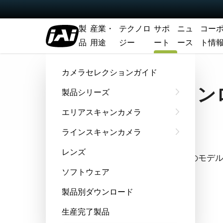
製
産業・
テクノロ
サポ
ニュ
コー
品
用途
ジー
ート
ース
ト情
ホーム
Support & Software
ソフトウェアダウンロード
カメラセレクションガイド
ソフトウェアダウン
製品シリーズ
エリアスキャンカメラ
ラインスキャンカメラ
クイック検索
レンズ
全機種からアルファベット順でお探しのモデ
ソフトウェア
機種選択
製品別ダウンロード
生産完了製品