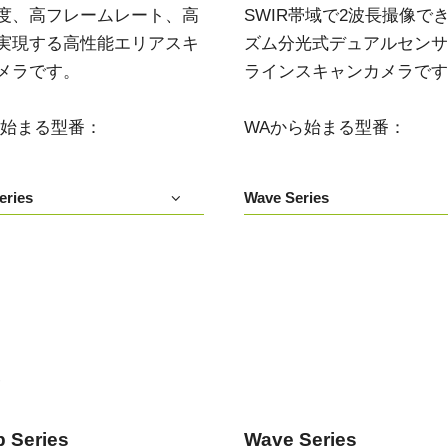
度、高フレームレート、高
SWIR帯域で2波長撮像で
デュアルセンサ - カラー＋NIR
3センサ - RGB (プリズム分光
実現する高性能エリアスキ
ズム分光式デュアルセンサIn
(プリズム分光式)
式)
メラです。
ラインスキャンカメラです
一軸の入射光を分光し、可視画像と近赤
従来のベイヤー式カメラを引き離す、優
外領域（NIR）の画像を同時に撮像できる
れた色再現性を誇る3CMOSプリズム分光
プリズム分光式マルチスペクトルカメラ
式カラーエリアスキャンカメラです。
です。
ら始まる型番：
WAから始まる型番：
シングルセンサ - モノクロ
トライリニア - カラー
高解像度と高速スキャンレートを両立し
優れたカラーラインスキャン性能を備
eries
Wave Series
たモノクロCMOSセンサラインスキャン
え、幅広い用途で利用可能なトライリニ
カメラです。 最大解像度8192ピクセル、
アカメラです。プリズム分光式ラインカ
最大200 kHzのラインレートを実現してい
メラの高度な色再現性までは必要としな
ます。
い用途に。
シングルセンサSWIR
デュアルセンサ - SWIR (プリズ
短波長赤外線イメージング向けのシング
ム分光式)
ル InGaAs センサラインスキャンカメラで
短波長赤外光領域（SWIR）に感度を持
す。16,384 階調のグレースケール画像
つ、デュアルセンサ搭載のプリズム分光
で、素材や水分量の違い、内部の欠陥を
い
式カメラです。SWIR波長域（900～1700
精密に検出します。
nm）でデュアルバンドの撮像が可能で
す。
 Series
Wave Series