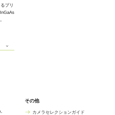
きるプリ
GaAs
。
その他
W-
カメラセレクションガイド