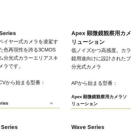
Apex 顕微鏡観察用カメラソリ
Sweep Series
高速スキャンレートと高画質を両立した
ューション
モノクロ／トライリニア式ラインスキャ
い
低ノイズかつ高感度。カラー顕微鏡用途
ンカメラです。
向けに設計されたプリズム分光式カメラ
Series
Apex 顕微鏡観察用カ
Sweep+ Series
Wave Series
ベイヤー式カメラを凌駕す
リューション
高い色再現性、高感度、マルチスペクト
短波長赤外線（SWIR）イメージング向け
ルオプションも備えたマルチセンサ・プ
単一センサーInGaAsラインスキャンカメ
た色再現性を誇る3CMOS
低ノイズかつ高感度。カラ
リズム分光式、RGB、RGB/NIR、
ラおよびエリアスキャンカメラ
RGB/SWIR ラインスキャンカメラです。
ム分光式カラーエリアスキ
鏡用途向けに設計されたプ
メラです。
分光式カメラ
シングルセンサ - カラー
シングルセンサ - モノクロ
CMOSイメージセンサを搭載したカラー
CMOSイメージセンサを搭載したモノク
単板プログレッシブエリアスキャンカメ
ロ単板プログレッシブエリアスキャンカ
T/CVから始まる型番：
APから始まる型番：
ラです。最新のソニー製Pregius CMOSセ
メラです。最新のソニー製Pregius CMOS
ンサを採用したモデルもあります。
センサを採用したモデルもあります。
Apex 顕微鏡観察用カメラソ
ries
リューション
シングルセンサ SWIR
シングルセンサ - UV
短波長赤外線イメージング向けのシング
近紫外線領域に感度を持つUV対応プログ
ル InGaAs センサエリアスキャンカメラで
レッシブエリアスキャンカメラです。特
す。可視光画像と SWIR 画像の同時取得
定の解像度、スピード、光学要件に適し
が可能です。
ています。
 Series
Wave Series