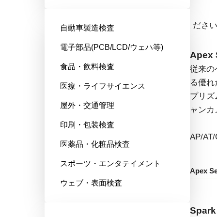
エリアスキャンカメラ
ドロップダウンからモデル名をお選びくださ
自動車製造検査
電子部品(PCB/LCD/ウェハ等)
Fusion Series
Apex 
食品・飲料検査
特殊用途向けに最適化された、マ
従来の
ルチセンサ搭載のマルチスペクト
る優れ
医療・ライフサイエンス
ル型エリアスキャンカメラです。
プリズ
屋外・交通管理
ャンカ
AD/FS/FSFEから始まる型番：
印刷・包装検査
AP/A
医薬品・化粧品検査
Fusion Series
スポーツ・エンタテイメント
Apex Se
ウェブ・表面検査
Go-X Series
Spark