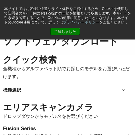
本サイトではお客様に快適なサイト体験をご提供するため、Cookieを使用し
て訪問者のサイト内における操作の一部を情報として収集します。本サイトを
引き続き閲覧することで、Cookieの使用に同意したことになります。本サイ
トのCookie使用について、詳しくは
プライバシーポリシー
をご覧ください 。
ホーム
Support & Software
ソフトウェアダウンロード
了解しました
ソフトウェアダウンロード
クイック検索
全機種からアルファベット順でお探しのモデルをお選びいただ
けます。
機種選択
エリアスキャンカメラ
ドロップダウンからモデル名をお選びください
Fusion Series