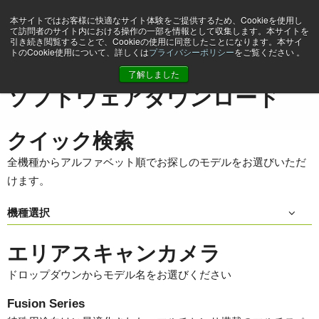
本サイトではお客様に快適なサイト体験をご提供するため、Cookieを使用し
て訪問者のサイト内における操作の一部を情報として収集します。本サイトを
引き続き閲覧することで、Cookieの使用に同意したことになります。本サイ
トのCookie使用について、詳しくは
プライバシーポリシー
をご覧ください 。
ホーム
Support & Software
ソフトウェアダウンロード
了解しました
ソフトウェアダウンロード
クイック検索
全機種からアルファベット順でお探しのモデルをお選びいただ
けます。
機種選択
エリアスキャンカメラ
ドロップダウンからモデル名をお選びください
Fusion Series