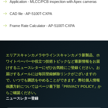
Application - MLCC/PCB inspection with Apex cameras
CAD file - AP-5100T-CXPA
Frame Rate Calculator - AP-5100T-CXPA
エリアスキャンカメラやラインスキャンカメラ新製品、ホ
ワイトペーパーや役立つ技術トピックなど最新情報をお届
けするニュースレターにぜひお気軽にご登録ください。お
届けするメールには毎回登録解除リンクがございますの
で、いつでも購読をやめることができます。弊社個人情報
保護方針についてはページ最下部「PRIVACY POLICY」か
らご確認ください。
ニュースレター登録