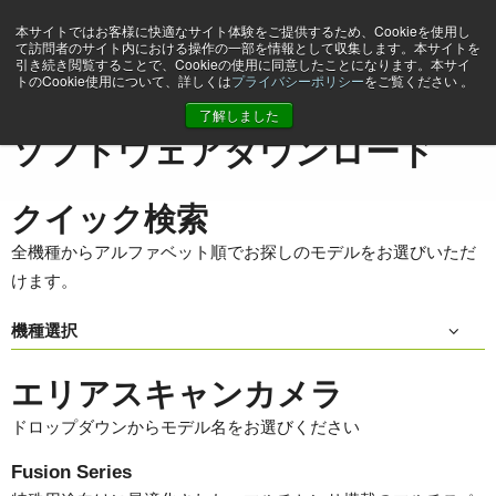
本サイトではお客様に快適なサイト体験をご提供するため、Cookieを使用し
て訪問者のサイト内における操作の一部を情報として収集します。本サイトを
引き続き閲覧することで、Cookieの使用に同意したことになります。本サイ
トのCookie使用について、詳しくは
プライバシーポリシー
をご覧ください 。
ホーム
Support & Software
ソフトウェアダウンロード
了解しました
ソフトウェアダウンロード
クイック検索
全機種からアルファベット順でお探しのモデルをお選びいただ
けます。
機種選択
エリアスキャンカメラ
ドロップダウンからモデル名をお選びください
Fusion Series