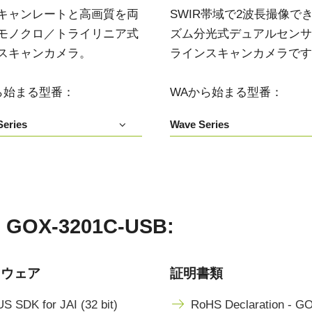
3センサ - RGB (プリズム分光
4センサ - RGB+NIR (プリズム
キャンレートと高画質を両
SWIR帯域で2波長撮像で
式)
分光式)
モノクロ／トライリニア式
ズム分光式デュアルセンサIn
最新のプリズム技術を搭載し、高性能か
可視と近赤外領域(NIR)を同時に捉え、
スキャンカメラ。
ラインスキャンカメラです
つ高コストパフォーマンスを実現した
R/G/Bカラー画像データと近赤外光画像の
3CMOS (R/G/B)カラーラインスキャンカ
4つを同時に撮像可能な4センサラインス
メラです。
キャンカメラです。
ら始まる型番：
WAから始まる型番：
4センサーR-G-B+SWIR（プリ
eries
Wave Series
ズム）
可視光域のR-G-B画像と短波長赤外光域
（SWIR）の画像データを同時に取得する
4センサラインスキャンカメラ(Sweep+シ
リーズ)
X-3201C-USB:
トウェア
証明書類
S SDK for JAI (32 bit)
RoHS Declaration - G