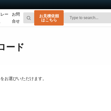
ポレー
お問
お見積依頼
はこちら
報
合せ
Go-X Series
Go Series
高性能、ハイコストパフォーマンス。次
コンパクトで高速。先進のセンサ技術を
ロード
世代のマシンビジョンシステム向け
搭載した汎用エリアスキャンカメラで
CMOSエリアスキャンカメラです。
す。
Spark Series
Fusion Series
高解像度、高フレームレート、高画質を
特殊用途向けに最適化された、マルチセ
実現する高性能エリアスキャンカメラで
ンサ搭載のマルチスペクトル型エリアス
す。
キャンカメラです。
ルをお選びいただけます。
Fusion Flex-Eye
Apex Series
2つまたは3つのセンサを備えたマルチス
従来のベイヤー式カメラを凌駕する優れ
ペクトルカメラ（可視光および近赤外
た色再現性を誇る3CMOSプリズム分光式
光）をカスタマイズいたします
カラーエリアスキャンカメラです。