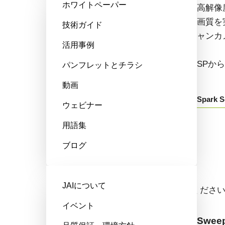
ホワイトペーパー
高性能、ハイコストパフォーマン
高解像
ス。次世代のマシンビジョンシス
画質を
技術ガイド
テム向けCMOSエリアスキャンカ
ャンカ
活用事例
メラです。
SPか
パンフレットとチラシ
GOXから始まる型番：
動画
Spark S
ウェビナー
Go-X Series
用語集
ブログ
ラインスキャンカメラ
JAIについて
ドロップダウンからモデル名をお選びくださ
イベント
Sweep+ Series
Sweep