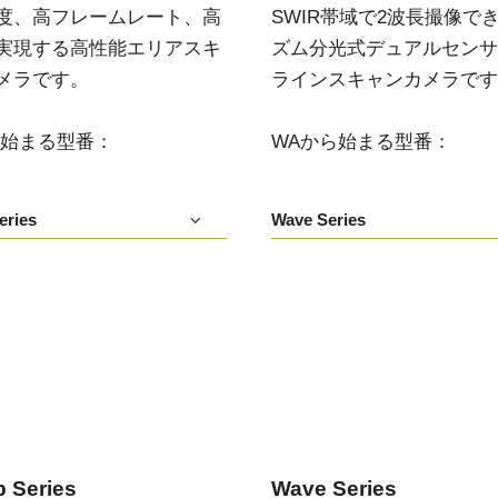
度、高フレームレート、高
SWIR帯域で2波長撮像で
デュアルセンサ - カラー＋NIR
3センサ - RGB (プリズム分光
実現する高性能エリアスキ
ズム分光式デュアルセンサIn
(プリズム分光式)
式)
メラです。
ラインスキャンカメラです
一軸の入射光を分光し、可視画像と近赤
従来のベイヤー式カメラを引き離す、優
外領域（NIR）の画像を同時に撮像できる
れた色再現性を誇る3CMOSプリズム分光
プリズム分光式マルチスペクトルカメラ
式カラーエリアスキャンカメラです。
です。
ら始まる型番：
WAから始まる型番：
シングルセンサ - モノクロ
トライリニア - カラー
高解像度と高速スキャンレートを両立し
優れたカラーラインスキャン性能を備
eries
Wave Series
たモノクロCMOSセンサラインスキャン
え、幅広い用途で利用可能なトライリニ
カメラです。 最大解像度8192ピクセル、
アカメラです。プリズム分光式ラインカ
最大200 kHzのラインレートを実現してい
メラの高度な色再現性までは必要としな
ます。
い用途に。
シングルセンサSWIR
デュアルセンサ - SWIR (プリズ
短波長赤外線イメージング向けのシング
ム分光式)
ル InGaAs センサラインスキャンカメラで
短波長赤外光領域（SWIR）に感度を持
す。16,384 階調のグレースケール画像
つ、デュアルセンサ搭載のプリズム分光
で、素材や水分量の違い、内部の欠陥を
い
式カメラです。SWIR波長域（900～1700
精密に検出します。
nm）でデュアルバンドの撮像が可能で
す。
 Series
Wave Series