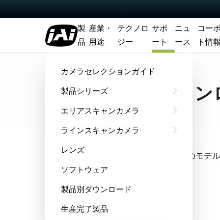
製
産業・
テクノロ
サポ
ニュ
コー
品
用途
ジー
ート
ース
ト情
ホーム
Support & Software
ソフトウェアダウンロード
カメラセレクションガイド
ソフトウェアダウン
製品シリーズ
エリアスキャンカメラ
ラインスキャンカメラ
クイック検索
レンズ
全機種からアルファベット順でお探しのモデ
ソフトウェア
機種選択
製品別ダウンロード
生産完了製品