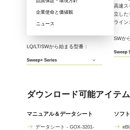
品質保証・環境方針
高い色再現性、高感度、マルチス
高速ス
企業使命と価値観
ペクトルオプションも備えたマル
立した
チセンサ・プリズム分光式カラー
ライン
ニュース
+NIRラインスキャンカメラです。
SWか
LQ/LT/SWから始まる型番：
Sweep S
Sweep+ Series
ダウンロード可能アイテム GO
マニュアル＆データシート
ソフ
データシート - GOX-3201-
eBU