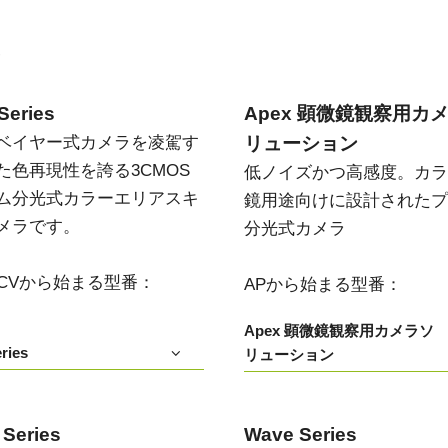
Apex 顕微鏡観察用カメラソリ
Sweep Series
高速スキャンレートと高画質を両立した
ューション
モノクロ／トライリニア式ラインスキャ
い
低ノイズかつ高感度。カラー顕微鏡用途
ンカメラです。
向けに設計されたプリズム分光式カメラ
Series
Apex 顕微鏡観察用カ
Sweep+ Series
Wave Series
ベイヤー式カメラを凌駕す
リューション
高い色再現性、高感度、マルチスペクト
短波長赤外線（SWIR）イメージング向け
ルオプションも備えたマルチセンサ・プ
単一センサーInGaAsラインスキャンカメ
た色再現性を誇る3CMOS
低ノイズかつ高感度。カラ
リズム分光式、RGB、RGB/NIR、
ラおよびエリアスキャンカメラ
RGB/SWIR ラインスキャンカメラです。
ム分光式カラーエリアスキ
鏡用途向けに設計されたプ
メラです。
分光式カメラ
シングルセンサ - カラー
シングルセンサ - モノクロ
CMOSイメージセンサを搭載したカラー
CMOSイメージセンサを搭載したモノク
単板プログレッシブエリアスキャンカメ
ロ単板プログレッシブエリアスキャンカ
T/CVから始まる型番：
APから始まる型番：
ラです。最新のソニー製Pregius CMOSセ
メラです。最新のソニー製Pregius CMOS
ンサを採用したモデルもあります。
センサを採用したモデルもあります。
Apex 顕微鏡観察用カメラソ
ries
リューション
シングルセンサ SWIR
シングルセンサ - UV
短波長赤外線イメージング向けのシング
近紫外線領域に感度を持つUV対応プログ
ル InGaAs センサエリアスキャンカメラで
レッシブエリアスキャンカメラです。特
す。可視光画像と SWIR 画像の同時取得
定の解像度、スピード、光学要件に適し
が可能です。
ています。
 Series
Wave Series