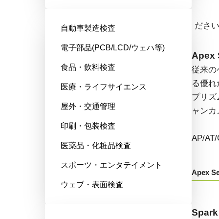
エリアスキャンカメラ
ドロップダウンからモデル名をお選びくださ
自動車製造検査
電子部品(PCB/LCD/ウェハ等)
Fusion Series
Apex 
食品・飲料検査
特殊用途向けに最適化された、マ
従来の
ルチセンサ搭載のマルチスペクト
る優れ
医療・ライフサイエンス
ル型エリアスキャンカメラです。
プリズ
屋外・交通管理
ャンカ
AD/FS/FSFEから始まる型番：
印刷・包装検査
AP/A
医薬品・化粧品検査
Fusion Series
スポーツ・エンタテイメント
Apex Se
ウェブ・表面検査
Go-X Series
Spark