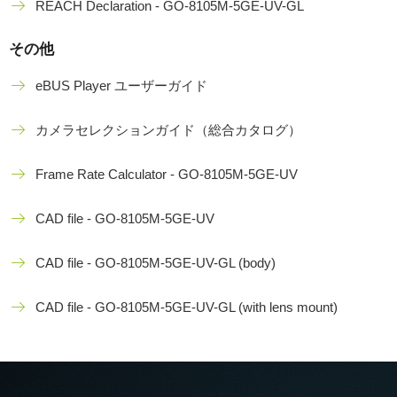
REACH Declaration - GO-8105M-5GE-UV-GL
その他
eBUS Player ユーザーガイド
カメラセレクションガイド（総合カタログ）
Frame Rate Calculator - GO-8105M-5GE-UV
CAD file - GO-8105M-5GE-UV
CAD file - GO-8105M-5GE-UV-GL (body)
CAD file - GO-8105M-5GE-UV-GL (with lens mount)