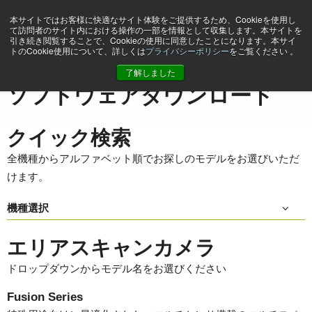
本サイトではお客様に快適なサイト体験をご提供するため、Cookieを使用し
て訪問者のサイト内における操作の一部を情報として収集します。本サイトを
引き続き閲覧することで、Cookieの使用に同意したことになります。本サイ
トのCookie使用について、詳しくは
プライバシーポリシー
をご覧ください 。
ホーム
Support & Software
ソフトウェアダウンロード
了解しました
ソフトウェアダウンロード
クイック検索
全機種からアルファベット順でお探しのモデルをお選びいただ
けます。
機種選択
エリアスキャンカメラ
ドロップダウンからモデル名をお選びください
Fusion Series