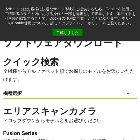
本サイトではお客様に快適なサイト体験をご提供するため、Cookieを使用し
て訪問者のサイト内における操作の一部を情報として収集します。本サイトを
引き続き閲覧することで、Cookieの使用に同意したことになります。本サイ
トのCookie使用について、詳しくは
プライバシーポリシー
をご覧ください 。
ホーム
Support & Software
ソフトウェアダウンロード
了解しました
ソフトウェアダウンロード
クイック検索
全機種からアルファベット順でお探しのモデルをお選びいただ
けます。
機種選択
エリアスキャンカメラ
ドロップダウンからモデル名をお選びください
Fusion Series