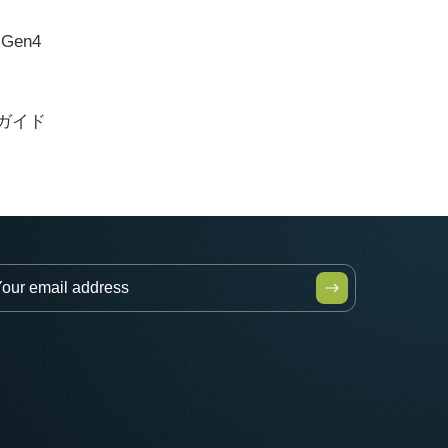
s Gen4
ーガイド