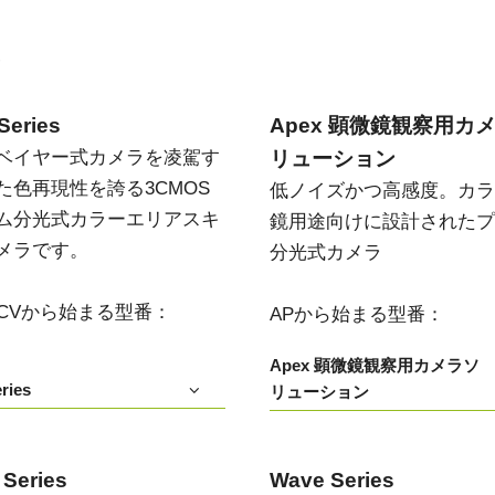
い
Series
Apex 顕微鏡観察用カ
ベイヤー式カメラを凌駕す
リューション
た色再現性を誇る3CMOS
低ノイズかつ高感度。カラ
ム分光式カラーエリアスキ
鏡用途向けに設計されたプ
メラです。
分光式カメラ
T/CVから始まる型番：
APから始まる型番：
Apex 顕微鏡観察用カメラソ
ries
リューション
 Series
Wave Series