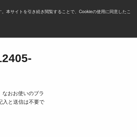
日本語
印刷する
サポート＆ソフトウェア
。本サイトを引き続き閲覧することで、Cookieの使用に同意したこ
お見積依頼はこちら
405-
。なおお使いのブラ
ご記入と送信は不要で