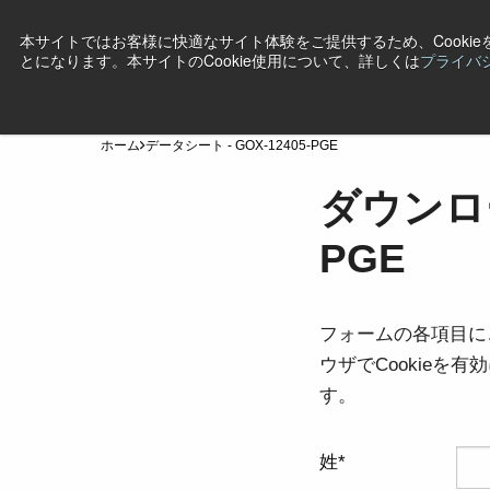
本サイトではお客様に快適なサイト体験をご提供するため、Cooki
とになります。本サイトのCookie使用について、詳しくは
プライバ
製品
産業・用途
テクノロジー
サポート
ニ
ホーム
データシート - GOX-12405-PGE
ダウンロー
PGE
フォームの各項目に
ウザでCookie
す。
姓