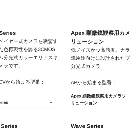
い
Series
Apex 顕微鏡観察用カ
ベイヤー式カメラを凌駕す
リューション
た色再現性を誇る3CMOS
低ノイズかつ高感度。カラ
ム分光式カラーエリアスキ
鏡用途向けに設計されたプ
メラです。
分光式カメラ
T/CVから始まる型番：
APから始まる型番：
Apex 顕微鏡観察用カメラソ
ries
リューション
 Series
Wave Series