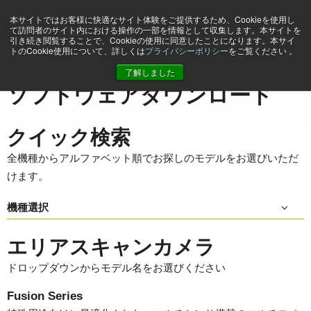
本サイトではお客様に快適なサイト体験をご提供するため、Cookieを使用し
て訪問者のサイト内における操作の一部を情報として収集します。本サイトを
引き続き閲覧することで、Cookieの使用に同意したことになります。本サイ
トのCookie使用について、詳しくは
プライバシーポリシー
をご覧ください 。
ホーム
Support & Software
ソフトウェアダウンロード
了解しました
ソフトウェアダウンロード
クイック検索
全機種からアルファベット順でお探しのモデルをお選びいただ
けます。
機種選択
エリアスキャンカメラ
ドロップダウンからモデル名をお選びください
Fusion Series