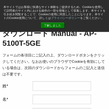
本サイトではお客様に快適なサイト体験をご提供するため、Cookieを使用し
て訪問者のサイト内における操作の一部を情報として収集します。本サイトを
引き続き閲覧することで、Cookieの使用に同意したことになります。本サイ
トのCookie使用について、詳しくは
プライバシーポリシー
をご覧ください 。
ホーム
Manual - AP-5100T-5GE
了解しました
ダウンロード Manual - AP-
5100T-5GE
フォームの各項目にご記入の上、ダウンロードボタンをクリッ
クしてください。なおお使いのブラウザでCookieを有効にして
いる場合は、次回のダウンロードからフォームのご記入と送信
は不要です。
姓
名