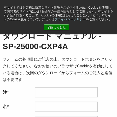
本サイトではお客様に快適なサイト体験をご提供するため、Cookieを使用し
て訪問者のサイト内における操作の一部を情報として収集します。本サイトを
引き続き閲覧することで、Cookieの使用に同意したことになります。本サイ
トのCookie使用について、詳しくは
プライバシーポリシー
をご覧ください 。
ホーム
マニュアル - SP-25000-CXP4A
了解しました
ダウンロード マニュアル -
SP-25000-CXP4A
フォームの各項目にご記入の上、ダウンロードボタンをクリッ
クしてください。なおお使いのブラウザでCookieを有効にして
いる場合は、次回のダウンロードからフォームのご記入と送信
は不要です。
姓
名