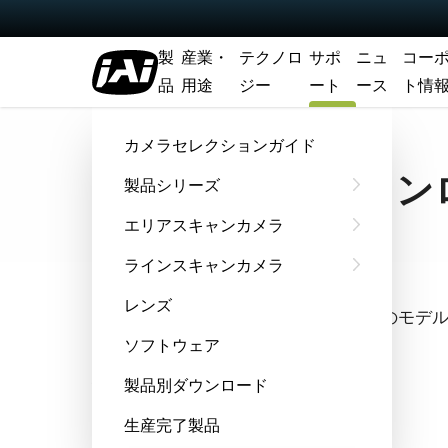
製
産業・
テクノロ
サポ
ニュ
コー
品
用途
ジー
ート
ース
ト情
ホーム
Support & Software
ソフトウェアダウンロード
カメラセレクションガイド
ソフトウェアダウン
製品シリーズ
エリアスキャンカメラ
ラインスキャンカメラ
クイック検索
レンズ
全機種からアルファベット順でお探しのモデ
ソフトウェア
機種選択
製品別ダウンロード
生産完了製品