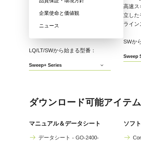
品質保証・環境方針
高い色再現性、高感度、マルチス
高速ス
企業使命と価値観
ペクトルオプションも備えたマル
立した
チセンサ・プリズム分光式カラー
ライン
ニュース
+NIRラインスキャンカメラです。
SWか
LQ/LT/SWから始まる型番：
Sweep S
Sweep+ Series
ダウンロード可能アイテム GO
マニュアル＆データシート
ソフ
データシート - GO-2400-
Con