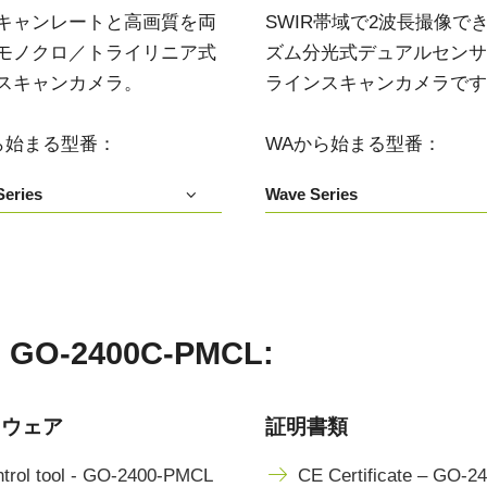
3センサ - RGB (プリズム分光
4センサ - RGB+NIR (プリズム
キャンレートと高画質を両
SWIR帯域で2波長撮像で
式)
分光式)
モノクロ／トライリニア式
ズム分光式デュアルセンサIn
最新のプリズム技術を搭載し、高性能か
可視と近赤外領域(NIR)を同時に捉え、
スキャンカメラ。
ラインスキャンカメラです
つ高コストパフォーマンスを実現した
R/G/Bカラー画像データと近赤外光画像の
3CMOS (R/G/B)カラーラインスキャンカ
4つを同時に撮像可能な4センサラインス
メラです。
キャンカメラです。
ら始まる型番：
WAから始まる型番：
4センサーR-G-B+SWIR（プリ
eries
Wave Series
ズム）
可視光域のR-G-B画像と短波長赤外光域
（SWIR）の画像データを同時に取得する
4センサラインスキャンカメラ(Sweep+シ
リーズ)
-2400C-PMCL:
トウェア
証明書類
trol tool - GO-2400-PMCL
CE Certificate – GO-2