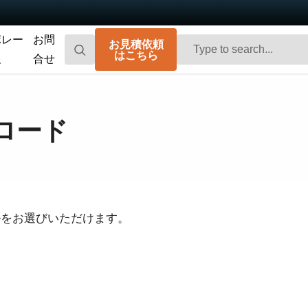
ポレー
お問
お見積依頼
はこちら
報
合せ
Go-X Series
Go Series
高性能、ハイコストパフォーマンス。次
コンパクトで高速。先進のセンサ技術を
ロード
世代のマシンビジョンシステム向け
搭載した汎用エリアスキャンカメラで
CMOSエリアスキャンカメラです。
す。
Spark Series
Fusion Series
高解像度、高フレームレート、高画質を
特殊用途向けに最適化された、マルチセ
実現する高性能エリアスキャンカメラで
ンサ搭載のマルチスペクトル型エリアス
す。
キャンカメラです。
ルをお選びいただけます。
Fusion Flex-Eye
Apex Series
2つまたは3つのセンサを備えたマルチス
従来のベイヤー式カメラを凌駕する優れ
ペクトルカメラ（可視光および近赤外
た色再現性を誇る3CMOSプリズム分光式
光）をカスタマイズいたします
カラーエリアスキャンカメラです。