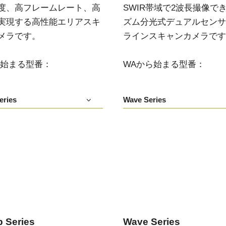
度、高フレームレート、高
SWIR帯域で2波長撮像で
デュアルセンサ - カラー＋NIR
3センサ - RGB (プリズム分光
実現する高性能エリアスキ
ズム分光式デュアルセンサIn
(プリズム分光式)
式)
メラです。
ラインスキャンカメラです
一軸の入射光を分光し、可視画像と近赤
従来のベイヤー式カメラを引き離す、優
外領域（NIR）の画像を同時に撮像できる
れた色再現性を誇る3CMOSプリズム分光
プリズム分光式マルチスペクトルカメラ
式カラーエリアスキャンカメラです。
です。
ら始まる型番：
WAから始まる型番：
シングルセンサ - モノクロ
トライリニア - カラー
高解像度と高速スキャンレートを両立し
優れたカラーラインスキャン性能を備
eries
Wave Series
たモノクロCMOSセンサラインスキャン
え、幅広い用途で利用可能なトライリニ
カメラです。 最大解像度8192ピクセル、
アカメラです。プリズム分光式ラインカ
最大200 kHzのラインレートを実現してい
メラの高度な色再現性までは必要としな
ます。
い用途に。
シングルセンサSWIR
デュアルセンサ - SWIR (プリズ
短波長赤外線イメージング向けのシング
ム分光式)
ル InGaAs センサラインスキャンカメラで
短波長赤外光領域（SWIR）に感度を持
す。16,384 階調のグレースケール画像
つ、デュアルセンサ搭載のプリズム分光
で、素材や水分量の違い、内部の欠陥を
い
式カメラです。SWIR波長域（900～1700
精密に検出します。
nm）でデュアルバンドの撮像が可能で
す。
 Series
Wave Series