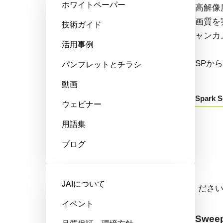
ホワイトペーパー
高性能、ハイコストパフォーマン
高解像
ス。次世代のマシンビジョンシス
画質を
技術ガイド
テム向けCMOSエリアスキャンカ
ャンカ
活用事例
メラです。
SPか
パンフレットとチラシ
GOXから始まる型番：
動画
Spark S
ウェビナー
Go-X Series
用語集
ブログ
ラインスキャンカメラ
JAIについて
ドロップダウンからモデル名をお選びくださ
イベント
Sweep+ Series
Sweep