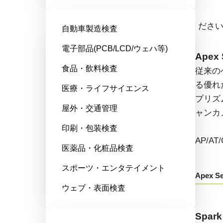
エリアスキャンカメラ
ドロップダウンからモデル名をお選びくださ
自動車製造検査
電子部品(PCB/LCD/ウェハ等)
Fusion Series
Apex 
食品・飲料検査
特殊用途向けに最適化された、マ
従来の
ルチセンサ搭載のマルチスペクト
る優れ
医療・ライフサイエンス
ル型エリアスキャンカメラです。
プリズ
屋外・交通管理
ャンカ
AD/FS/FSFEから始まる型番：
印刷・包装検査
AP/A
医薬品・化粧品検査
Fusion Series
スポーツ・エンタテイメント
Apex Se
ウェブ・表面検査
Go-X Series
Spark