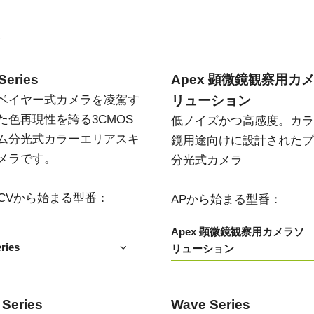
Apex 顕微鏡観察用カメラソリ
Sweep Series
高速スキャンレートと高画質を両立した
ューション
モノクロ／トライリニア式ラインスキャ
い
低ノイズかつ高感度。カラー顕微鏡用途
ンカメラです。
向けに設計されたプリズム分光式カメラ
Series
Apex 顕微鏡観察用カ
Sweep+ Series
Wave Series
ベイヤー式カメラを凌駕す
リューション
高い色再現性、高感度、マルチスペクト
短波長赤外線（SWIR）イメージング向け
ルオプションも備えたマルチセンサ・プ
単一センサーInGaAsラインスキャンカメ
た色再現性を誇る3CMOS
低ノイズかつ高感度。カラ
リズム分光式、RGB、RGB/NIR、
ラおよびエリアスキャンカメラ
RGB/SWIR ラインスキャンカメラです。
ム分光式カラーエリアスキ
鏡用途向けに設計されたプ
メラです。
分光式カメラ
シングルセンサ - カラー
シングルセンサ - モノクロ
CMOSイメージセンサを搭載したカラー
CMOSイメージセンサを搭載したモノク
単板プログレッシブエリアスキャンカメ
ロ単板プログレッシブエリアスキャンカ
T/CVから始まる型番：
APから始まる型番：
ラです。最新のソニー製Pregius CMOSセ
メラです。最新のソニー製Pregius CMOS
ンサを採用したモデルもあります。
センサを採用したモデルもあります。
Apex 顕微鏡観察用カメラソ
ries
リューション
シングルセンサ SWIR
シングルセンサ - UV
短波長赤外線イメージング向けのシング
近紫外線領域に感度を持つUV対応プログ
ル InGaAs センサエリアスキャンカメラで
レッシブエリアスキャンカメラです。特
す。可視光画像と SWIR 画像の同時取得
定の解像度、スピード、光学要件に適し
が可能です。
ています。
 Series
Wave Series