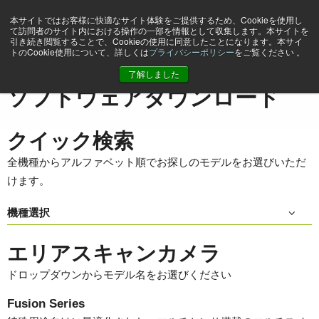
本サイトではお客様に快適なサイト体験をご提供するため、Cookieを使用し
て訪問者のサイト内における操作の一部を情報として収集します。本サイトを
引き続き閲覧することで、Cookieの使用に同意したことになります。本サイ
トのCookie使用について、詳しくは
プライバシーポリシー
をご覧ください 。
ホーム
Support & Software
ソフトウェアダウンロード
了解しました
ソフトウェアダウンロード
クイック検索
全機種からアルファベット順でお探しのモデルをお選びいただ
けます。
機種選択
エリアスキャンカメラ
ドロップダウンからモデル名をお選びください
Fusion Series