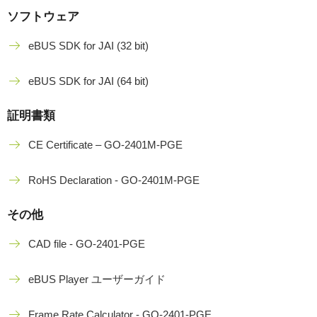
ソフトウェア
eBUS SDK for JAI (32 bit)
eBUS SDK for JAI (64 bit)
証明書類
CE Certificate – GO-2401M-PGE
RoHS Declaration - GO-2401M-PGE
その他
CAD file - GO-2401-PGE
eBUS Player ユーザーガイド
Frame Rate Calculator - GO-2401-PGE