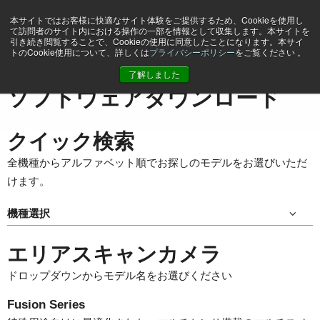
本サイトではお客様に快適なサイト体験をご提供するため、Cookieを使用し
て訪問者のサイト内における操作の一部を情報として収集します。本サイトを
引き続き閲覧することで、Cookieの使用に同意したことになります。本サイ
トのCookie使用について、詳しくは
プライバシーポリシー
をご覧ください 。
ホーム
Support & Software
ソフトウェアダウンロード
了解しました
ソフトウェアダウンロード
クイック検索
全機種からアルファベット順でお探しのモデルをお選びいただ
けます。
機種選択
エリアスキャンカメラ
ドロップダウンからモデル名をお選びください
Fusion Series