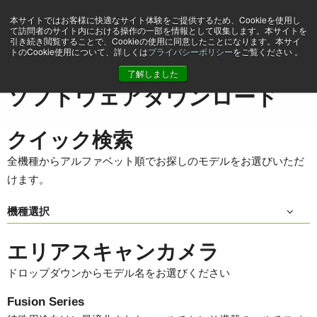
本サイトではお客様に快適なサイト体験をご提供するため、Cookieを使用し
て訪問者のサイト内における操作の一部を情報として収集します。本サイトを
引き続き閲覧することで、Cookieの使用に同意したことになります。本サイ
トのCookie使用について、詳しくは
プライバシーポリシー
をご覧ください 。
ホーム
Support & Software
ソフトウェアダウンロード
了解しました
ソフトウェアダウンロード
クイック検索
全機種からアルファベット順でお探しのモデルをお選びいただ
けます。
機種選択
エリアスキャンカメラ
ドロップダウンからモデル名をお選びください
Fusion Series