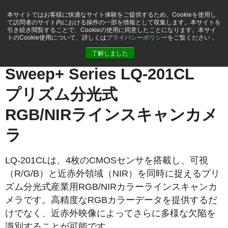
本サイトではお客様に快適なサイト体験をご提供するため、Cookieを使用し
て訪問者のサイト内における操作の一部を情報として収集します。本サイトを
引き続き閲覧することで、Cookieの使用に同意したことになります。本サイ
トのCookie使用について、詳しくは
プライバシーポリシー
をご覧ください 。
ホーム
LQ-201-CL
了解しました
Sweep+ Series LQ-201CL
プリズム分光式
RGB/NIRラインスキャンカメ
ラ
LQ-201CLは、4枚のCMOSセンサを搭載し、可視
（R/G/B）と近赤外領域（NIR）を同時に捉えるプリ
ズム分光式産業用RGB/NIRカラーラインスキャンカ
メラです。高精度なRGBカラーデータを提供するだ
けでなく、近赤外映像によってさらに多様な欠陥を
識別することが可能です。