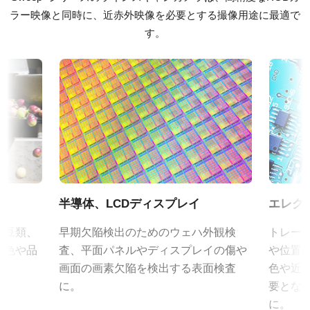
ソフトウェア
マルチスペクトル
ラー映像と同時に、近赤外映像を必要とする撮像用途に最適で
Control Tool - LQ-201CL/LQ-401-CL 64 bit
波長
す。
定格出力電圧：DC+12V
4-Bands R-G-B + NIR
定格出力電流：3A
Control Tool - LQ-201CL/LQ-401CL 32 bit
入力電源電圧：AC100V-240V (1次側ケーブルは100V専用)
規格
電源周波数： 50/60Hz
N/A
証明書類
動作温度：-10～+50℃
規格 横x縦
動作湿度：20％～85％（但し結露なきこと）
CE Certificate – LQ-201CL-F
2K
外形寸法：43(W) ｘ 30(H) ｘ 112（D)mm （突起部除く）
フレームレート/ラインレート
質量：285g/277g ケーブル長：2.0m
CE Certificate – LQ-201CL-M52
33 kHz
出力コネクタB / F（型番）
ROI
その他
B ( VA-055 B )：12pin仕様
半導体、LCDディスプレイ
エレク
N/A
F ( VA-055 F )：6pin仕様
CAD file - LQ-201CL
、豆類、
早期欠陥検出のためのウェハ外観検
トレー
インターフェース
の色や品
査、平面パネルやディスプレイの傷や
や位置
Camera Link
Camera Link ケーブル (MDR –
カメラセレクションガイド（総合カタログ）
画面の画素欠陥を検出する表面検査
色や近赤
センサ
SDR)
に。
要とな
4CMOS RGB/NIR
に。