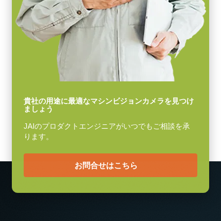
PoCL (Power over Camera Link) 対応
映像信号出力
ケーブル長：3m
8/10-bit
レンズマウント
メモ：本製品はカメラと同時注文の場合のみご購入いただけま
F-18マウント または M52マウント
す。単品でのご注文はできません。
消費電力
Download datasheet
9 W
動作温度 (周辺温度)
貴社の用途に最適なマシンビジョンカメラを見つけ
ましょう
-5°C ～ +45°C
JAIのプロダクトエンジニアがいつでもご相談を承
ります。
お問合せはこちら