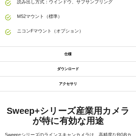
読み出し方式：ウインドウ、サブサンプリング
M52マウント（標準）
ニコンFマウント（オプション）
仕様
仕様
ダウンロード
ダウンロード
シリーズ名
アクセサリ
Sweep+ Series
JAIカメラ専用 ACアダプタ VA-
マニュアル＆データシート
型番
055シリーズ
LQ-201-CL
マニュアル - LQ-201CL
Sweep+シリーズ産業用カメラ
カメラタイプ
が特に有効な用途
JAIカメラ専用 ACアダプタ VA-055シリーズ
データシート - LQ-201CL
ラインスキャン
*出力コネクタの形状によって型番が変わります。
カラー／モノクロ
Sweep+シリーズのラインスキャンカメラは、高精度なRGBカ
ご注文の際にはBもしくはFをご指定ください。