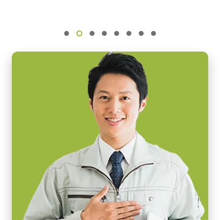
センサ名
高耐久性仕様 Camera Link ケーブル (MDR – SDR)
N/A
(LKK-CL-S-MDR-SDR-DM)
センササイズ
PoCL (Power over Camera Link) 対応
28.67 mm
ケーブル長：3m
画素サイズ 横x縦
14.0 x 14.0 µm
メモ：本製品はカメラと同時注文の場合のみご購入いただけま
シャッタ
す。単品でのご注文はできません。
グローバルシャッタ
Download datasheet
センサ対角
28.7 mm
センササイズ 横x縦
Camera Link ケーブル (MDR –
28.7 mm
MDR)
外形寸法 高さx幅x奥行
90 x 90 x 120 mm
高耐久性仕様 Camera Link ケーブル (MDR – MDR)
(LKK-CL-S-MDR-MDR-DM)
重量
1050 g