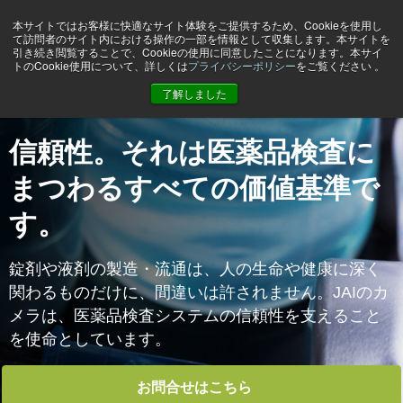
本サイトではお客様に快適なサイト体験をご提供するため、Cookieを使用し
て訪問者のサイト内における操作の一部を情報として収集します。本サイトを
引き続き閲覧することで、Cookieの使用に同意したことになります。本サイ
トのCookie使用について、詳しくは
プライバシーポリシー
をご覧ください 。
ホーム
Markets & applications
医薬品・化粧品検査
了解しました
信頼性。それは医薬品検査に
まつわるすべての価値基準で
す。
錠剤や液剤の製造・流通は、人の生命や健康に深く
関わるものだけに、間違いは許されません。JAIのカ
メラは、医薬品検査システムの信頼性を支えること
を使命としています。
お問合せはこちら