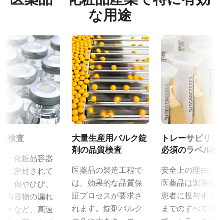
な用途
ル検査
大量生産用バルク錠
トレーサビリテ
剤の品質検査
必須のラベル検
品・化粧品容器
医薬品の製造工程で
安全上の理由か
実に密封されて
は、効果的な品質保
医薬品は製造時
か、傷やひび、
証プロセスが要求さ
患者に投与する
、内容物の漏れ
れます。錠剤バルク
までのすべての
いかなど、高速