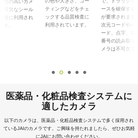
の色や大きさ、コー
で、トラック＆
頼性の高いカメ
ティングなどをチェ
ースを確保する
不可欠なシール
ックする品質検査に
が要求されます
検査に利用され
利用されています。
次元コードやバ
ます。
ード、点字、ロ
番号の読み取り
メラは不可欠で
医薬品・化粧品検査システムに
適したカメラ
以下のカメラは、医薬品・化粧品検査システムで多く採用され
ているJAIのカメラです。ご興味を持たれましたら、ぜひお気軽
にJAIにお問い合わせください。