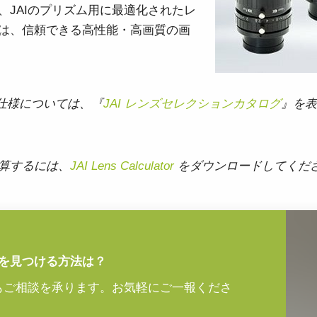
、JAIのプリズム用に最適化されたレ
は、信頼できる高性能・高画質の画
な仕様については、『
JAI レンズセレクションカタログ
』を表
算するには、
JAI Lens Calculator
をダウンロードしてくだ
を見つける方法は？
でもご相談を承ります。お気軽にご一報くださ