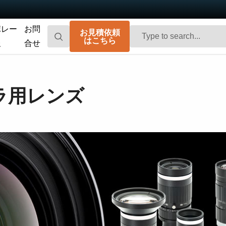
ポレー
お問
お見積依頼
はこちら
報
合せ
Go-X Series
Go Series
高性能、ハイコストパフォーマンス。次
コンパクトで高速。先進のセンサ技術を
メラ用レンズ
世代のマシンビジョンシステム向け
搭載した汎用エリアスキャンカメラで
CMOSエリアスキャンカメラです。
す。
Spark Series
Fusion Series
高解像度、高フレームレート、高画質を
特殊用途向けに最適化された、マルチセ
実現する高性能エリアスキャンカメラで
ンサ搭載のマルチスペクトル型エリアス
す。
キャンカメラです。
Fusion Flex-Eye
Apex Series
2つまたは3つのセンサを備えたマルチス
従来のベイヤー式カメラを凌駕する優れ
ペクトルカメラ（可視光および近赤外
た色再現性を誇る3CMOSプリズム分光式
光）をカスタマイズいたします
カラーエリアスキャンカメラです。