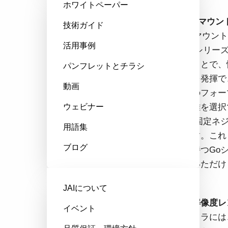
ホワイトペーパー
コンパクトCマウン
技術ガイド
JAIの小型Cマウン
活用事例
カメラGo-Xシリ
み合わせることで、
パンフレットとチラシ
ォーマンスを発揮で
動画
離はセンサのフォー
固定焦点距離を選択
ウェビナー
ス/絞り用の固定ネ
用語集
保証されます。これ
ブログ
の解像度を持つGoシ
にもお使いいただけ
JAIについて
高性能、高解像度レ
イベント
高解像度カメラには