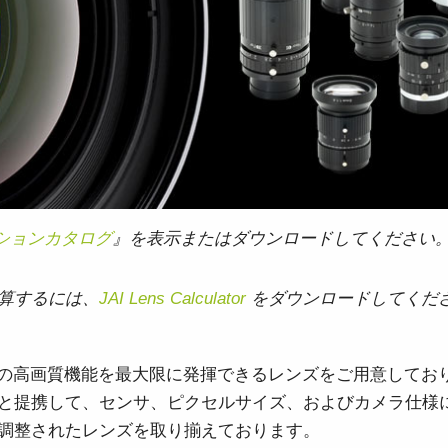
Apex 顕微鏡観察用カメラソリ
Sweep Series
高速スキャンレートと高画質を両立した
ューション
モノクロ／トライリニア式ラインスキャ
低ノイズかつ高感度。カラー顕微鏡用途
ンカメラです。
向けに設計されたプリズム分光式カメラ
Sweep+ Series
Wave Series
高い色再現性、高感度、マルチスペクト
短波長赤外線（SWIR）イメージング向け
ルオプションも備えたマルチセンサ・プ
単一センサーInGaAsラインスキャンカメ
リズム分光式、RGB、RGB/NIR、
ラおよびエリアスキャンカメラ
RGB/SWIR ラインスキャンカメラです。
クションカタログ
』を表示またはダウンロードしてください
シングルセンサ - カラー
シングルセンサ - モノクロ
CMOSイメージセンサを搭載したカラー
CMOSイメージセンサを搭載したモノク
単板プログレッシブエリアスキャンカメ
ロ単板プログレッシブエリアスキャンカ
ラです。最新のソニー製Pregius CMOSセ
メラです。最新のソニー製Pregius CMOS
算するには、
JAI Lens Calculator
をダウンロードしてくだ
ンサを採用したモデルもあります。
センサを採用したモデルもあります。
シングルセンサ SWIR
シングルセンサ - UV
メラの高画質機能を最大限に発揮できるレンズをご用意しており
短波長赤外線イメージング向けのシング
近紫外線領域に感度を持つUV対応プログ
ル InGaAs センサエリアスキャンカメラで
レッシブエリアスキャンカメラです。特
と提携して、センサ、ピクセルサイズ、およびカメラ仕様
す。可視光画像と SWIR 画像の同時取得
定の解像度、スピード、光学要件に適し
が可能です。
ています。
調整されたレンズを取り揃えております。