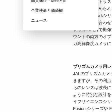
品質保証・環境方針
ャープなコントラスト
の解像力が求められ
企業使命と価値観
は、JAIのSpark
ニュース
メラとの組み合わせ
ず最高の画質で撮像
ウントの両方のオプシ
ガ高解像度カメラに
プリズムカメラ用レ
JAI のプリズム
きますが、その利点
らのレンズは波長に
ように特別な設計をして
イフサイエンスシリー
Fusion シリーズや