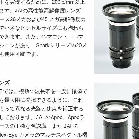
を実現するために、200lp/mm以上
3センサ - RGB (プリズム分光
4センサ - RGB+NIR (プリズム
ます。JAIの高性能高解像度レンズ
式)
分光式)
最新のプリズム技術を搭載し、高性能か
可視と近赤外領域(NIR)を同時に捉え、
シリーズ26メガおよび45 メガ高解像度カ
つ高コストパフォーマンスを実現した
R/G/Bカラー画像データと近赤外光画像の
で小さなピクセルサイズにも拘わら
3CMOS (R/G/B)カラーラインスキャンカ
4つを同時に撮像可能な4センサラインス
メラです。
キャンカメラです。
できます。また、C-マウント、F-マ
ョンがあり、Sparkシリーズの20メ
4センサーR-G-B+SWIR（プリ
も使用可能です。
ズム）
可視光域のR-G-B画像と短波長赤外光域
（SWIR）の画像データを同時に取得する
4センサラインスキャンカメラ(Sweep+シ
リーズ)
ンズ
カメラでは、複数の波長帯を一度に撮像で
を最大限に発揮できるように、これ
よって異なる光路と焦点を補正する
おります。JAI のApex、Apexラ
ズの正確な色認識、また JAI の
 Flex-Eye カメラのマルチスペクトル機