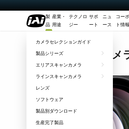
製
産業・
テクノロ
サポ
ニュ
コー
品
用途
ジー
ート
ース
ト情
ホーム
Products
レンズ
カメラセレクションガイド
JAIカ
製品シリーズ
エリアスキャンカメラ
ラインスキャンカメラ
レンズ
ソフトウェア
製品別ダウンロード
生産完了製品