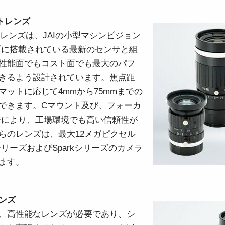
デュアルセンサ - カラー＋NIR
3センサ - RGB (プリズム分光
トレンズ
(プリズム分光式)
式)
トレンズは、JAIの小型マシンビジョン
一軸の入射光を分光し、可視画像と近赤
従来のベイヤー式カメラを引き離す、優
外領域（NIR）の画像を同時に撮像できる
れた色再現性を誇る3CMOSプリズム分光
ーズに搭載されている最新のセンサと組
プリズム分光式マルチスペクトルカメラ
式カラーエリアスキャンカメラです。
です。
性能面でもコスト面でも最大のパフ
きるよう設計されています。焦点距
シングルセンサ - モノクロ
トライリニア - カラー
マットに応じて4mmから75mmまでの
高解像度と高速スキャンレートを両立し
優れたカラーラインスキャン性能を備
できます。Cマウント及び、フォーカ
たモノクロCMOSセンサラインスキャン
え、幅広い用途で利用可能なトライリニ
カメラです。 最大解像度8192ピクセル、
アカメラです。プリズム分光式ラインカ
ジにより、工場環境でも高い信頼性が
最大200 kHzのラインレートを実現してい
メラの高度な色再現性までは必要としな
ます。
い用途に。
らのレンズは、最大12メガピクセル
リーズおよびSparkシリーズのカメラ
シングルセンサSWIR
デュアルセンサ - SWIR (プリズ
ます。
短波長赤外線イメージング向けのシング
ム分光式)
ル InGaAs センサラインスキャンカメラで
短波長赤外光領域（SWIR）に感度を持
す。16,384 階調のグレースケール画像
つ、デュアルセンサ搭載のプリズム分光
で、素材や水分量の違い、内部の欠陥を
式カメラです。SWIR波長域（900～1700
精密に検出します。
ンズ
nm）でデュアルバンドの撮像が可能で
す。
、高性能なレンズが必要であり、シ