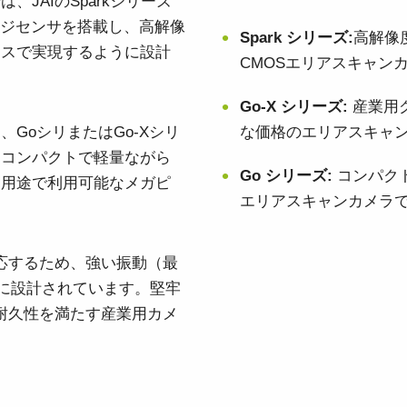
JAIのSparkシリーズ
ージセンサを搭載し、高解像
Spark
シリーズ
:
高解像
ンスで実現するように設計
CMOSエリアスキャン
Go-X シリーズ:
産業用
GoシリまたはGo-Xシリ
な価格のエリアスキャ
。コンパクトで軽量ながら
Go
シリーズ
:
コンパク
ン用途で利用可能なメガピ
エリアスキャンカメラ
対応するため、強い振動（最
うに設計されています。堅牢
と耐久性を満たす産業用カメ