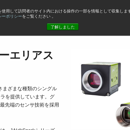
eを使用して訪問者のサイト内における操作の一部を情報として収集します
シーポリシー
をご覧ください 。
ュース
コーポレート情報
お問合せ
了解しました
ラーエリアス
る、さまざまな種類のシングル
メラを提供しています。グ
の最先端のセンサ技術を採用