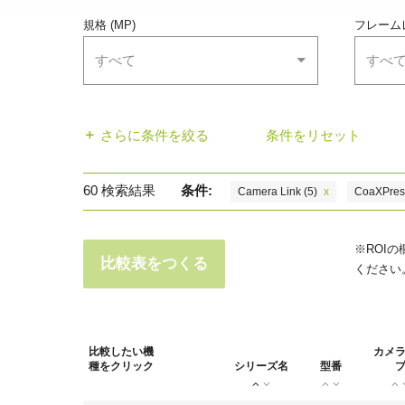
規格 (MP)
フレーム
すべて
すべ
さらに条件を絞る
条件をリセット
60
検索結果
条件:
Camera Link
(5)
x
CoaXPres
※ROI
比較表をつくる
ください
比較したい機
カメ
種をクリック
シリーズ名
型番