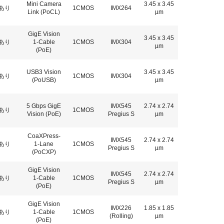
Mini Camera
3.45 x 3.45
あり
1CMOS
IMX264
Link (PoCL)
µm
GigE Vision
3.45 x 3.45
あり
1-Cable
1CMOS
IMX304
µm
(PoE)
USB3 Vision
3.45 x 3.45
あり
1CMOS
IMX304
(PoUSB)
µm
5 Gbps GigE
IMX545
2.74 x 2.74
あり
1CMOS
Vision (PoE)
Pregius S
µm
CoaXPress-
IMX545
2.74 x 2.74
あり
1-Lane
1CMOS
Pregius S
µm
(PoCXP)
GigE Vision
IMX545
2.74 x 2.74
あり
1-Cable
1CMOS
Pregius S
µm
(PoE)
GigE Vision
IMX226
1.85 x 1.85
あり
1-Cable
1CMOS
(Rolling)
µm
(PoE)