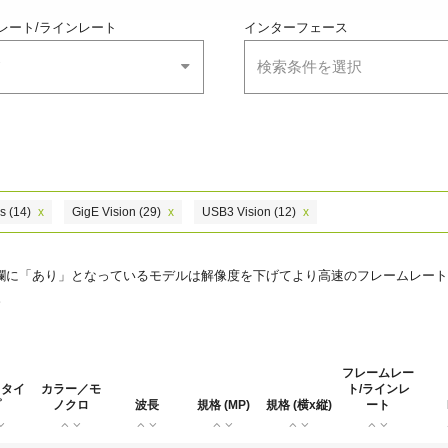
レート/ラインレート
インターフェース
て
検索条件を選択
s
(14)
x
GigE Vision
(29)
x
USB3 Vision
(12)
x
の欄に「あり」となっているモデルは解像度を下げてより高速のフレームレート
。
フレームレー
ラタイ
カラー／モ
ト/ラインレ
プ
ノクロ
波長
規格 (MP)
規格 (横x縦)
ート