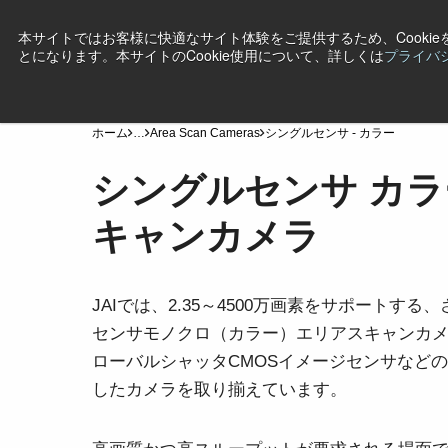
本サイトではお客様に快適なサイト体験をご提供するため、Cooki
とになります。本サイトのCookie使用について、詳しくは
プライバ
製品
産業・用途
テクノロジー
サポート
ニ
ホーム
…
Area Scan Cameras
シングルセンサ - カラー
シングルセンサ カ
キャンカメラ
JAIでは、2.35～4500万画素をサポートす
センサモノクロ（カラー）エリアスキャンカ
ローバルシャッタCMOSイメージセンサなど
したカメラを取り揃えています。