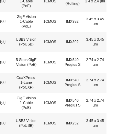
あり
1-Cable
1CMOS
2.4 x 2.4 µm
(Rolling)
(PoE)
GigE Vision
3.45 x 3.45
あり
1-Cable
1CMOS
IMX392
µm
(PoE)
USB3 Vision
3.45 x 3.45
あり
1CMOS
IMX392
(PoUSB)
µm
5 Gbps GigE
IMX540
2.74 x 2.74
あり
1CMOS
Vision (PoE)
Pregius S
µm
CoaXPress-
IMX540
2.74 x 2.74
あり
1-Lane
1CMOS
Pregius S
µm
(PoCXP)
GigE Vision
IMX540
2.74 x 2.74
あり
1-Cable
1CMOS
Pregius S
µm
(PoE)
USB3 Vision
3.45 x 3.45
あり
1CMOS
IMX252
(PoUSB)
µm