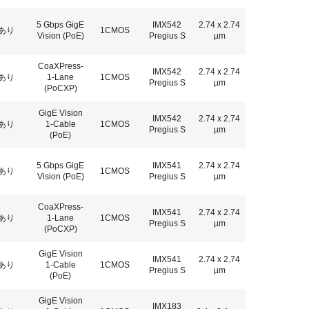
5 Gbps GigE
IMX542
2.74 x 2.74
あり
1CMOS
Vision (PoE)
Pregius S
µm
CoaXPress-
IMX542
2.74 x 2.74
あり
1-Lane
1CMOS
Pregius S
µm
(PoCXP)
GigE Vision
IMX542
2.74 x 2.74
あり
1-Cable
1CMOS
Pregius S
µm
(PoE)
5 Gbps GigE
IMX541
2.74 x 2.74
あり
1CMOS
Vision (PoE)
Pregius S
µm
CoaXPress-
IMX541
2.74 x 2.74
あり
1-Lane
1CMOS
Pregius S
µm
(PoCXP)
GigE Vision
IMX541
2.74 x 2.74
あり
1-Cable
1CMOS
Pregius S
µm
(PoE)
GigE Vision
IMX183