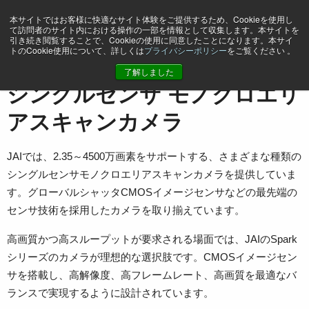
本サイトではお客様に快適なサイト体験をご提供するため、Cookieを使用し
て訪問者のサイト内における操作の一部を情報として収集します。本サイトを
引き続き閲覧することで、Cookieの使用に同意したことになります。本サイ
トのCookie使用について、詳しくは
プライバシーポリシー
をご覧ください 。
ホーム
…
Area Scan Cameras
シングルセンサ - モノクロ
了解しました
シングルセンサ モノクロエリ
アスキャンカメラ
JAIでは、2.35～4500万画素をサポートする、さまざまな種類の
シングルセンサモノクロエリアスキャンカメラを提供していま
す。グローバルシャッタCMOSイメージセンサなどの最先端の
センサ技術を採用したカメラを取り揃えています。
高画質かつ高スループットが要求される場面では、JAIのSpark
シリーズのカメラが理想的な選択肢です。CMOSイメージセン
サを搭載し、高解像度、高フレームレート、高画質を最適なバ
ランスで実現するように設計されています。