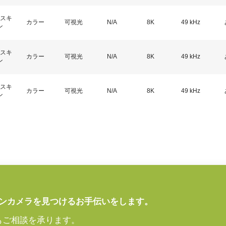
スキ
カラー
可視光
N/A
8K
49 kHz
ン
スキ
カラー
可視光
N/A
8K
49 kHz
ン
スキ
カラー
可視光
N/A
8K
49 kHz
ン
ンカメラを見つけるお手伝いをします。
もご相談を承ります。