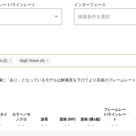
レート/ラインレート
インターフェース
て
検索条件を選択
s
(2)
x
GigE Vision
(4)
x
の欄に「あり」となっているモデルは解像度を下げてより高速のフレームレート
。
フレームレー
タイ
カラー／モ
ト/ラインレー
ノクロ
波長
規格 (MP)
規格 (横x縦)
ト