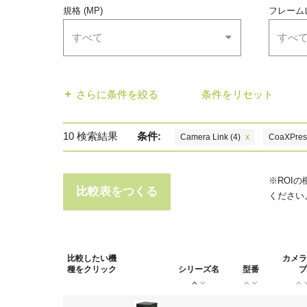
規格 (MP)
フレーム
すべて
すべ
さらに条件を絞る
条件をリセット
10
検索結果
条件:
Camera Link
(4)
x
CoaXPres
※ROI
比較表をつくる
ください
比較したい機
カメラ
種をクリック
シリーズ名
型番
プ