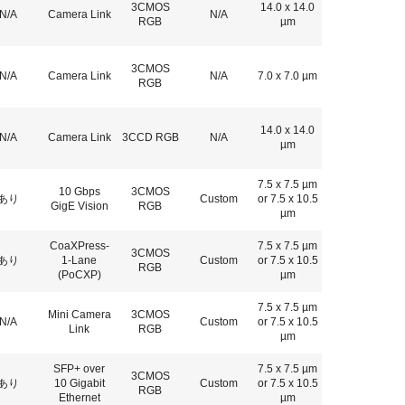
3CMOS
14.0 x 14.0
N/A
Camera Link
N/A
RGB
µm
3CMOS
N/A
Camera Link
N/A
7.0 x 7.0 µm
RGB
14.0 x 14.0
N/A
Camera Link
3CCD RGB
N/A
µm
7.5 x 7.5 µm
10 Gbps
3CMOS
あり
Custom
or 7.5 x 10.5
GigE Vision
RGB
µm
CoaXPress-
7.5 x 7.5 µm
3CMOS
あり
1-Lane
Custom
or 7.5 x 10.5
RGB
(PoCXP)
µm
7.5 x 7.5 µm
Mini Camera
3CMOS
N/A
Custom
or 7.5 x 10.5
Link
RGB
µm
SFP+ over
7.5 x 7.5 µm
3CMOS
あり
10 Gigabit
Custom
or 7.5 x 10.5
RGB
Ethernet
µm