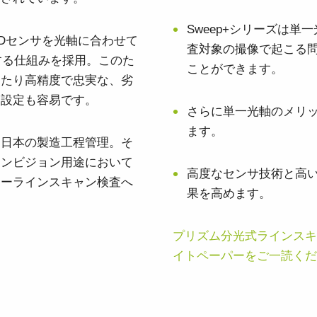
Sweep+シリーズは単
CDセンサを光軸に合わせて
査対象の撮像で起こる
する仕組みを採用。このた
ことができます。
わたり高精度で忠実な、劣
た設定も容易です。
さらに単一光軸のメリ
ます。
た日本の製造工程管理。そ
シンビジョン用途において
高度なセンサ技術と高
ラーラインスキャン検査へ
果を高めます。
プリズム分光式ラインスキ
イトペーパーをご一読くだ