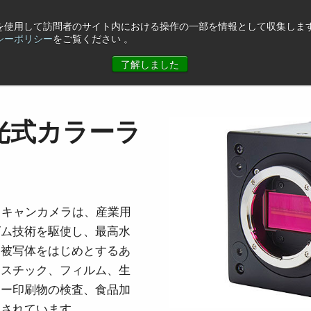
eを使用して訪問者のサイト内における操作の一部を情報として収集します
シーポリシー
をご覧ください 。
ュース
コーポレート情報
お問合せ
了解しました
）
光式カラーラ
ンスキャンカメラは、産業用
ズム技術を駆使し、最高水
凸被写体をはじめとするあ
ラスチック、フィルム、生
ラー印刷物の検査、食品加
用されています。