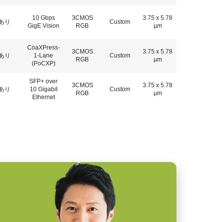
10 Gbps
3CMOS
3.75 x 5.78
あり
Custom
GigE Vision
RGB
µm
CoaXPress-
3CMOS
3.75 x 5.78
あり
1-Lane
Custom
RGB
µm
(PoCXP)
SFP+ over
3CMOS
3.75 x 5.78
あり
10 Gigabit
Custom
RGB
µm
Ethernet