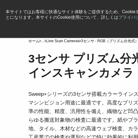
本サイトではお客様に快適なサイト体験をご提供するため、Cooki
とになります。本サイトのCookie使用について、詳しくは
プライバ
製品
産業・用途
テクノロジー
サポート
ニ
ホーム
…
Line Scan Cameras
3センサ - RGB（プリズム分光式
3センサ プリズム分
インスキャンカメラ
Sweep+シリーズの3センサ搭載カラーライ
マシンビジョン用途に最適です。高度なプリ
準の性能、精度、汎用性を備え、織物など凹
らゆる搬送対象物の検査に最適です。紙やプ
地、タイル、木材などの高速ウェブ検査、カ
工産業での検査や選別などで特に効果的に利