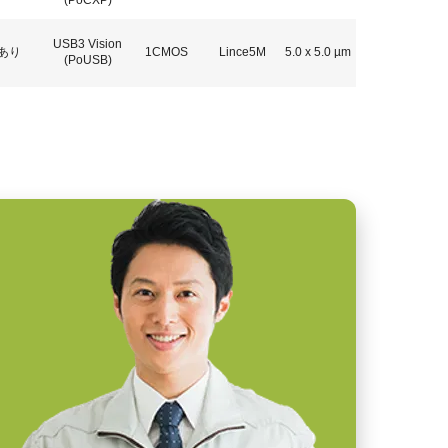
(PoCXP)
USB3 Vision
あり
1CMOS
Lince5M
5.0 x 5.0 µm
(PoUSB)