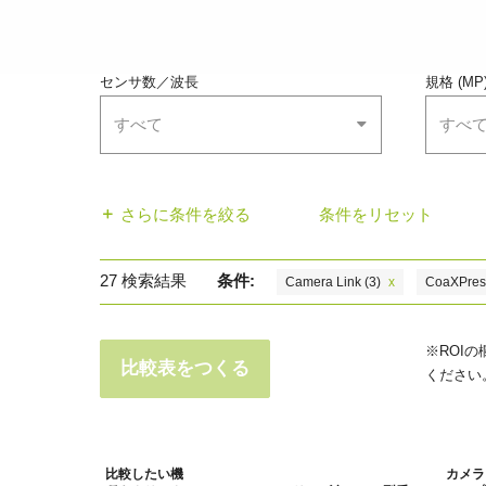
センサ数／波長
規格 (MP
すべて
すべ
さらに条件を絞る
条件をリセット
27
検索結果
条件:
Camera Link
(3)
x
CoaXPres
※ROI
比較表をつくる
ください
比較したい機
カメラ