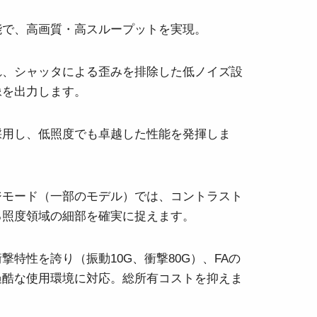
能で、高画質・高スループットを実現。
れ、シャッタによる歪みを排除した低ノイズ設
像を出力します。
採用し、低照度でも卓越した性能を発揮しま
ジモード（一部のモデル）では、コントラスト
る照度領域の細部を確実に捉えます。
撃特性を誇り（振動10G、衝撃80G）、FAの
過酷な使用環境に対応。総所有コストを抑えま