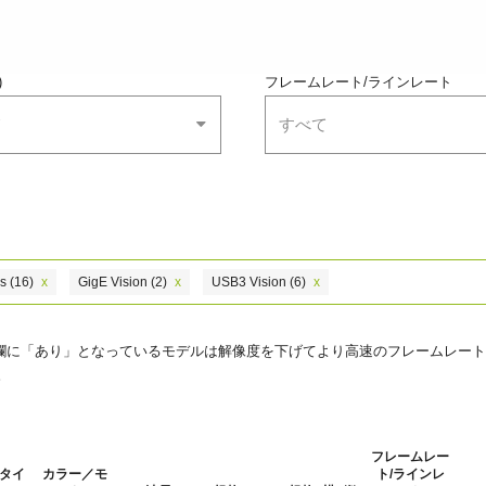
)
フレームレート/ラインレート
て
すべて
s
(16)
x
GigE Vision
(2)
x
USB3 Vision
(6)
x
の欄に「あり」となっているモデルは解像度を下げてより高速のフレームレート
。
フレームレー
タイ
カラー／モ
ト/ラインレ