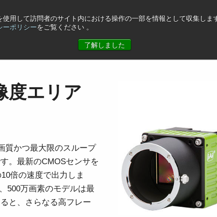
eを使用して訪問者のサイト内における操作の一部を情報として収集します
シーポリシー
をご覧ください 。
ュース
コーポレート情報
お問合せ
了解しました
高解像度エリア
高画質かつ最大限のスループ
す。最新のCMOSセンサを
10倍の速度で出力しま
s、500万画素のモデルは最
用すると、さらなる高フレー