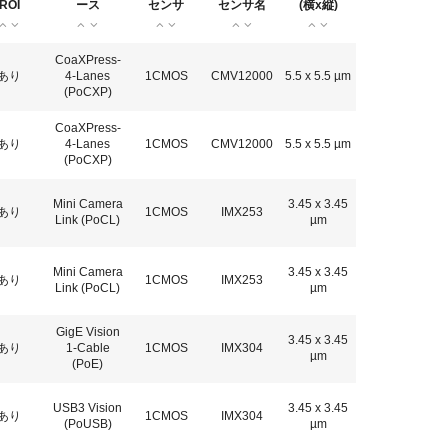
ROI
ース
センサ
センサ名
(横x縦)
CoaXPress-
あり
4-Lanes
1CMOS
CMV12000
5.5 x 5.5 µm
(PoCXP)
CoaXPress-
あり
4-Lanes
1CMOS
CMV12000
5.5 x 5.5 µm
(PoCXP)
Mini Camera
3.45 x 3.45
あり
1CMOS
IMX253
Link (PoCL)
µm
Mini Camera
3.45 x 3.45
あり
1CMOS
IMX253
Link (PoCL)
µm
GigE Vision
3.45 x 3.45
あり
1-Cable
1CMOS
IMX304
µm
(PoE)
USB3 Vision
3.45 x 3.45
あり
1CMOS
IMX304
(PoUSB)
µm