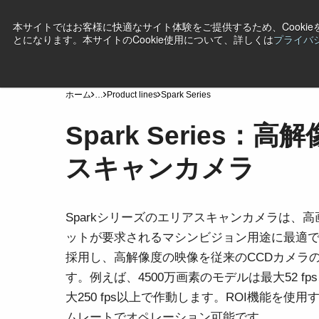
本サイトではお客様に快適なサイト体験をご提供するため、Cooki
とになります。本サイトのCookie使用について、詳しくは
プライバ
製品
産業・用途
テクノロジー
サポート
ニ
ホーム
…
Product lines
Spark Series
Spark Series：
スキャンカメラ
Sparkシリーズのエリアスキャンカメラは、
ットが要求されるマシンビジョン用途に最適で
採用し、高解像度の映像を従来のCCDカメラの
す。例えば、4500万画素のモデルは最大52 fp
大250 fps以上で作動します。ROI機能を使
ムレートでオペレーション可能です。