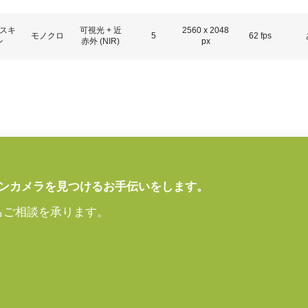
スキ
可視光 + 近
2560 x 2048
モノクロ
5
62 fps
ン
赤外 (NIR)
px
ンカメラを見つけるお手伝いをします。
もご相談を承ります。