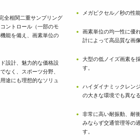
メガピクセル／秒の性
、完全相関二重サンプリング
ンコントロール（一部のモ
画素単位の均一性に優
な機能を備え、画素単位の
計によって高品質な画
大型の低ノイズ画素を
ード設計、魅力的な価格設
す。
けでなく、スポーツ分野、
外用途にも理想的なソリュ
ハイダイナミックレン
の大きな環境でも異な
非常に高い耐振動、耐衝
みならず交通管理等の
す。